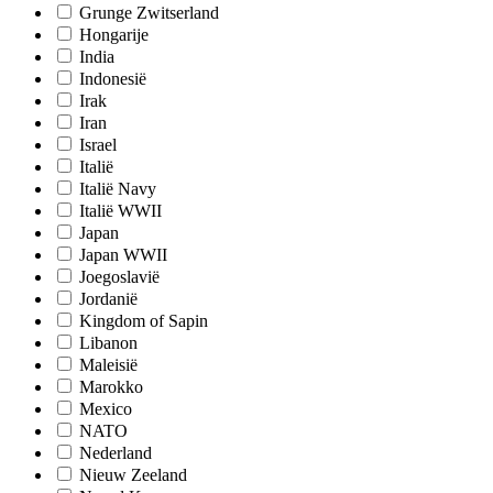
Grunge Zwitserland
Hongarije
India
Indonesië
Irak
Iran
Israel
Italië
Italië Navy
Italië WWII
Japan
Japan WWII
Joegoslavië
Jordanië
Kingdom of Sapin
Libanon
Maleisië
Marokko
Mexico
NATO
Nederland
Nieuw Zeeland