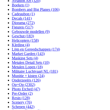
Aviation Art
(320)
Boeken
(1)
Bombers and Big Planes
(106)
Cadeaubon
(1)
Decals
(141)
Diorama
(272)
Figuren
(517)
Gebouwde modellen
(9)
Geschut
(183)
Helicopters
(158)
Kleding
(4)
Lijm en Gereedschappen
(174)
Market Garden
(143)
Masking Sets
(4)
Metalen Detail Sets
(10)
Metalen Lopen
(18)
Militaire Luchtvaart NL
(181)
Munitie + kisten
(24)
Onderzeeërs
(126)
Op=Op
(2302)
Photo Etched
(47)
Pre-Order
(2)
Resin
(128)
Scenery
(76)
Schepen
(442)