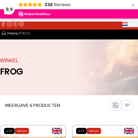
×
338
Reviews
9,9
NL
Select 
Home
FROG
WINKEL
FROG
WEERGAVE 6 PRODUCTEN
1/72
Verkocht
1/72
Verkocht