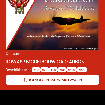
Cadeaubon
ROWASP MODELBOUW CADEAUBON
Beschikbaar in
€10
€20
€25
€50
€100
€200
TOEVOEGEN AAN WINKELWAGEN