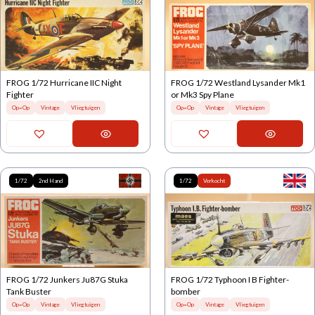
FROG 1/72 Hurricane IIC Night
FROG 1/72 Westland Lysander Mk1
Fighter
or Mk3 Spy Plane
Op=Op
Vintage
Vliegtuigen
Op=Op
Vintage
Vliegtuigen
1/72
2nd Hand
1/72
Verkocht
FROG 1/72 Junkers Ju87G Stuka
FROG 1/72 Typhoon I B Fighter-
Tank Buster
bomber
Op=Op
Vintage
Vliegtuigen
Op=Op
Vintage
Vliegtuigen