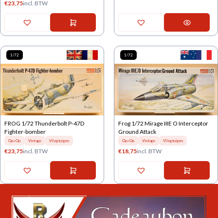
€
23,75
incl. BTW
1/72
1/72
FROG 1/72 Thunderbolt P-47D
Frog 1/72 Mirage IIIE O Interceptor
Fighter-bomber
Ground Attack
Op=Op
Vintage
Vliegtuigen
Op=Op
Vintage
Vliegtuigen
€
23,75
incl. BTW
€
18,75
incl. BTW