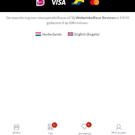
De waardering van rowaspmodelbouw.nl/ bij
WebwinkelKeur Reviews
is 9.9/10
gebaseerd op 338 reviews.
Nederlands
English
(
Engels
)
0
0
Winkel
Mijn account
Cart
Verlanglisjt