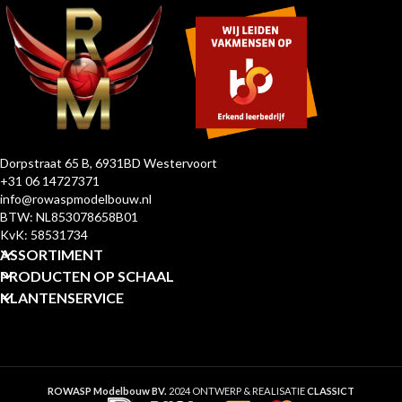
Dorpstraat 65 B, 6931BD Westervoort
+31 06 14727371
info@rowaspmodelbouw.nl
BTW: NL853078658B01
KvK: 58531734
ASSORTIMENT
PRODUCTEN OP SCHAAL
KLANTENSERVICE
ROWASP Modelbouw BV.
2024 ONTWERP & REALISATIE
CLASSICT