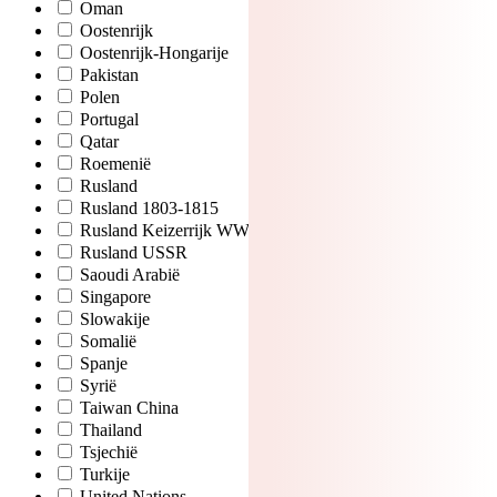
Oman
Oostenrijk
Oostenrijk-Hongarije
Pakistan
Polen
Portugal
Qatar
Roemenië
Rusland
Rusland 1803-1815
Rusland Keizerrijk WWI
Rusland USSR
Saoudi Arabië
Singapore
Slowakije
Somalië
Spanje
Syrië
Taiwan China
Thailand
Tsjechië
Turkije
United Nations