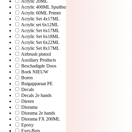
Acrylic 20ML
Acrylic 400ML Spuitbus
Acrylic 60ML Primer
Acrylic Set 4x17ML
Acrylic set 6x12ML
Acrylic Set 6x17ML
Acrylic Set 6x18ML
Acrylic Set 6x22ML
Acrylic Set 8x17ML
Airbrush pistool
Auxiliary Products
Beschadigde Doos
Boek NIEUW
Boren
Buigapparaat PE
Decals
Decals 2e hands
Dieren
Diorama
Diorama 2e hands
Diorama FX 200ML
Epoxy
Ever-Buis