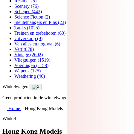
Resin
(128)
Scenery
(76)
Schepen
(442)
Science Fiction
(2)
Sleutelhangers en Pins
(23)
Tanks
(1025)
Treinen en toebehoren
(60)
Uitverkoop
(9)
Van alles en nog wat
(6)
Verf
(878)
Vintage
(2692)
Vliegtuigen
(1519)
Voertuigen
(1158)
Wapens
(125)
Weathering
(46)
Winkelwagen
Geen producten in de winkelwagen.
Home
Hong Kong Models
Winkel
Hong Kong Models