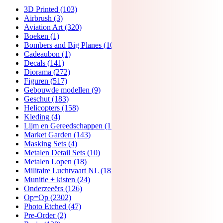
3D Printed
(103)
Airbrush
(3)
Aviation Art
(320)
Boeken
(1)
Bombers and Big Planes
(106)
Cadeaubon
(1)
Decals
(141)
Diorama
(272)
Figuren
(517)
Gebouwde modellen
(9)
Geschut
(183)
Helicopters
(158)
Kleding
(4)
Lijm en Gereedschappen
(174)
Market Garden
(143)
Masking Sets
(4)
Metalen Detail Sets
(10)
Metalen Lopen
(18)
Militaire Luchtvaart NL
(181)
Munitie + kisten
(24)
Onderzeeërs
(126)
Op=Op
(2302)
Photo Etched
(47)
Pre-Order
(2)