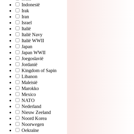
Indonesië
Irak
Iran
Israel
Italië
Italië Navy
Italië WWII
Japan
Japan WWII
Joegoslavië
Jordanië
Kingdom of Sapin
Libanon
Maleisië
Marokko
Mexico
NATO
Nederland
Nieuw Zeeland
Noord Korea
Noorwegen
Oekraïne