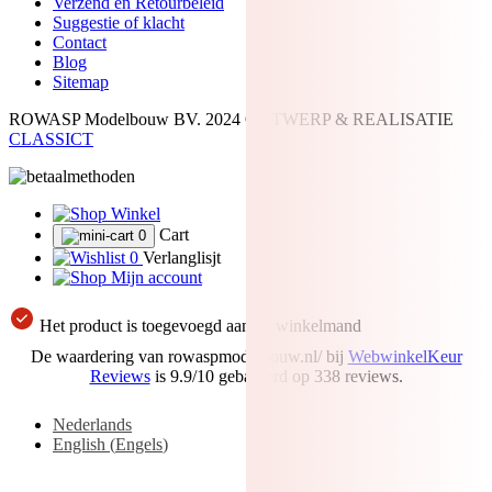
Verzend en Retourbeleid
Suggestie of klacht
Contact
Blog
Sitemap
ROWASP Modelbouw BV.
2024 ONTWERP & REALISATIE
CLASSICT
Winkel
Cart
0
0
Verlanglisjt
Mijn account
Het product is toegevoegd aan de winkelmand
De waardering van rowaspmodelbouw.nl/ bij
WebwinkelKeur
Reviews
is 9.9/10 gebaseerd op 338 reviews.
Nederlands
English
(
Engels
)