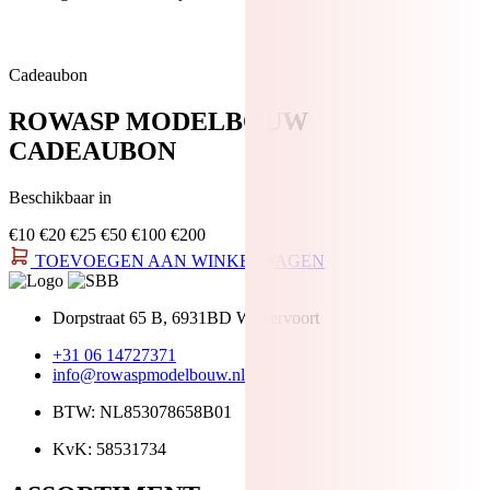
Cadeaubon
ROWASP MODELBOUW
CADEAUBON
Beschikbaar in
€10
€20
€25
€50
€100
€200
TOEVOEGEN AAN WINKELWAGEN
Dorpstraat 65 B, 6931BD Westervoort
+31 06 14727371
info@rowaspmodelbouw.nl
BTW: NL853078658B01
KvK: 58531734