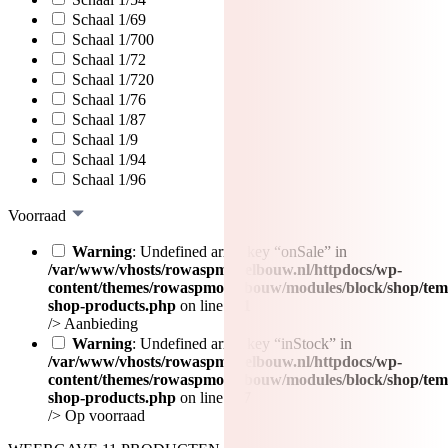
Schaal 1/69
Schaal 1/700
Schaal 1/72
Schaal 1/720
Schaal 1/76
Schaal 1/87
Schaal 1/9
Schaal 1/94
Schaal 1/96
Voorraad
Warning
: Undefined array key “onSale” in
/var/www/vhosts/rowaspmodelbouw.nl/httpdocs/wp-
content/themes/rowaspmodelbouw/modules/block/shop/tem
shop-products.php
on line
471
/>
Aanbieding
Warning
: Undefined array key “inStock” in
/var/www/vhosts/rowaspmodelbouw.nl/httpdocs/wp-
content/themes/rowaspmodelbouw/modules/block/shop/tem
shop-products.php
on line
477
/>
Op voorraad