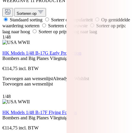
WEERGAVE 11 PRODUCTEN
Sorteren op
Standaard sorting
Sorteer op populariteit
Op gemiddelde
waardering sorteren
Sorteren op nieuwste
Sorteer op prijs:
laag naar hoog
Sorteer op prijs: hoog naar laag
1/48
HK Models 1/48 B-17G Early Production
Bombers and Big Planes
Vliegtuigen
€
114,75
incl. BTW
Toevoegen aan wensenlijst
Already In Wishlist
Toevoegen aan wensenlijst
1/48
HK Models 1/48 B-17F Flying Fortress
Bombers and Big Planes
Vliegtuigen
€
114,75
incl. BTW