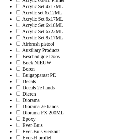
Acrylic 60ML Primer
Acrylic Set 4x17ML
Acrylic set 6x12ML
Acrylic Set 6x17ML
Acrylic Set 6x18ML
Acrylic Set 6x22ML
Acrylic Set 8x17ML
Airbrush pistool
Auxiliary Products
Beschadigde Doos
Boek NIEUW
Boren
Buigapparaat PE
Decals
Decals 2e hands
Dieren
Diorama
Diorama 2e hands
Diorama FX 200ML
Epoxy
Ever-Buis
Ever-Buis vierkant
Ever-H profiel