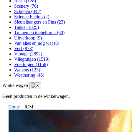
Resin
(128)
Scenery
(76)
Schepen
(442)
Science Fiction
(2)
Sleutelhangers en Pins
(23)
Tanks
(1025)
Treinen en toebehoren
(60)
Uitverkoop
(9)
Van alles en nog wat
(6)
Verf
(878)
Vintage
(2692)
Vliegtuigen
(1519)
Voertuigen
(1158)
Wapens
(125)
Weathering
(46)
Winkelwagen
Geen producten in de winkelwagen.
Home
ICM