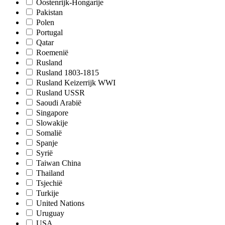
Oostenrijk-Hongarije
Pakistan
Polen
Portugal
Qatar
Roemenië
Rusland
Rusland 1803-1815
Rusland Keizerrijk WWI
Rusland USSR
Saoudi Arabië
Singapore
Slowakije
Somalië
Spanje
Syrië
Taiwan China
Thailand
Tsjechië
Turkije
United Nations
Uruguay
USA