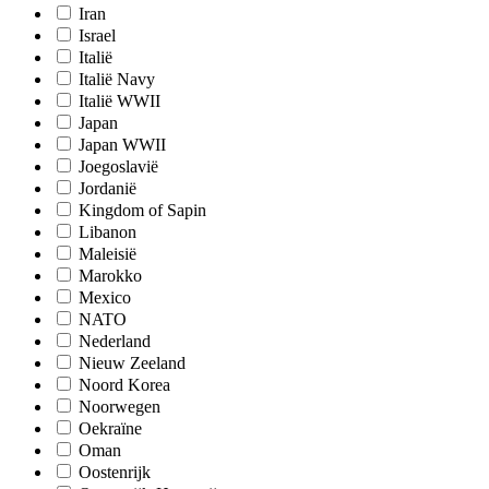
Iran
Israel
Italië
Italië Navy
Italië WWII
Japan
Japan WWII
Joegoslavië
Jordanië
Kingdom of Sapin
Libanon
Maleisië
Marokko
Mexico
NATO
Nederland
Nieuw Zeeland
Noord Korea
Noorwegen
Oekraïne
Oman
Oostenrijk