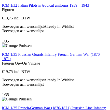
ICM 1/32 Italian Pilots in tropical uniforms 1939 – 1943
Figuren
€
13,75
incl. BTW
Toevoegen aan wensenlijst
Already In Wishlist
Toevoegen aan wensenlijst
1/35
ICM 1/35 Prussian Guards Infantry French-German War (1870-
1871)
Figuren
Op=Op
Vintage
€
19,75
incl. BTW
Toevoegen aan wensenlijst
Already In Wishlist
Toevoegen aan wensenlijst
1/35
ICM 1/35 French-German War (1870-1871) Prussian Line Infantry