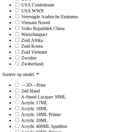
USA Confederate
USA WWII
Verenigde Arabische Emiraten
Vietnam Noord
Volks Republiek China
Warschaupact
Zuid Afrika
Zuid Korea
Zuid Vietnam
Zweden
Zwitserland
Sorteer op model
—3D—Print
2nd Hand
A-Stand Lacquer 30ML
Acrylic 17ML
Acrylic 18ML
Acrylic 18ML Primer
Acrylic 20ML
Acrylic 400ML Spuitbus