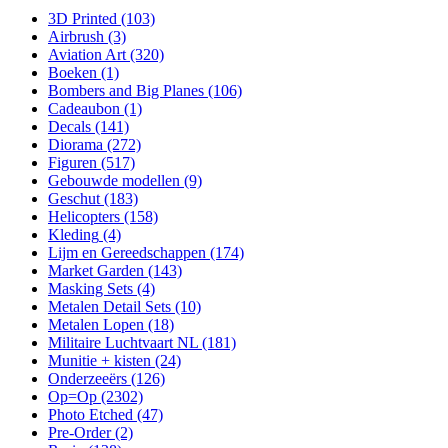
3D Printed
(103)
Airbrush
(3)
Aviation Art
(320)
Boeken
(1)
Bombers and Big Planes
(106)
Cadeaubon
(1)
Decals
(141)
Diorama
(272)
Figuren
(517)
Gebouwde modellen
(9)
Geschut
(183)
Helicopters
(158)
Kleding
(4)
Lijm en Gereedschappen
(174)
Market Garden
(143)
Masking Sets
(4)
Metalen Detail Sets
(10)
Metalen Lopen
(18)
Militaire Luchtvaart NL
(181)
Munitie + kisten
(24)
Onderzeeërs
(126)
Op=Op
(2302)
Photo Etched
(47)
Pre-Order
(2)