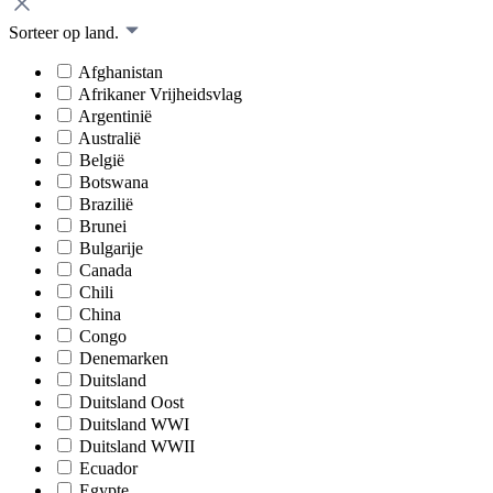
Sorteer op land.
Afghanistan
Afrikaner Vrijheidsvlag
Argentinië
Australië
België
Botswana
Brazilië
Brunei
Bulgarije
Canada
Chili
China
Congo
Denemarken
Duitsland
Duitsland Oost
Duitsland WWI
Duitsland WWII
Ecuador
Egypte