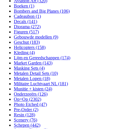
Aviation Art
(320)
Boeken
(1)
Bombers and Big Planes
(106)
Cadeaubon
(1)
Decals
(141)
Diorama
(272)
Figuren
(517)
Gebouwde modellen
(9)
Geschut
(183)
Helicopters
(158)
Kleding
(4)
Lijm en Gereedschappen
(174)
Market Garden
(143)
Masking Sets
(4)
Metalen Detail Sets
(10)
Metalen Lopen
(18)
Militaire Luchtvaart NL
(181)
Munitie + kisten
(24)
Onderzeeërs
(126)
Op=Op
(2302)
Photo Etched
(47)
Pre-Order
(2)
Resin
(128)
Scenery
(76)
Schepen
(442)