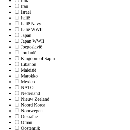
Irak
Iran
Israel
Italië
Italië Navy
Italië WWII
Japan
Japan WWII
Joegoslavië
Jordanië
Kingdom of Sapin
Libanon
Maleisië
Marokko
Mexico
NATO
Nederland
Nieuw Zeeland
Noord Korea
Noorwegen
Oekraïne
Oman
Oostenrijk