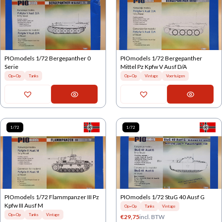
PIOmodels 1/72 Bergepanther 0
PIOmodels 1/72 Bergepanther
Serie
Mittel Pz Kpfw V Ausf D/A
Op=Op
Tanks
Op=Op
Vintage
Voertuigen
1/72
1/72
PIOmodels 1/72 Flammpanzer III Pz
PIOmodels 1/72 StuG 40 Ausf G
Kpfw III Ausf M
Op=Op
Tanks
Vintage
Op=Op
Tanks
Vintage
€
29,75
incl. BTW