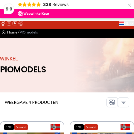
×
338
Reviews
9,9
NL
Select 
Home
PIOmodels
WINKEL
PIOMODELS
WEERGAVE 4 PRODUCTEN
1/72
Verkocht
1/72
Verkocht