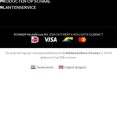
PRODUCTEN OP SCHAAL
KLANTENSERVICE
ROWASP Modelbouw BV.
2024 ONTWERP & REALISATIE
CLASSICT
De waardering van rowaspmodelbouw.nl/ bij
WebwinkelKeur Reviews
is 9.9/10
gebaseerd op 338 reviews.
Nederlands
English
(
Engels
)