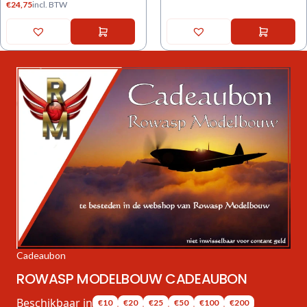
€
24,75
incl. BTW
Cadeaubon
ROWASP MODELBOUW CADEAUBON
Beschikbaar in
€10
€20
€25
€50
€100
€200