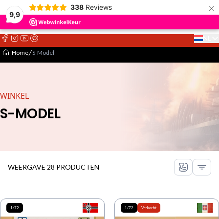
×
338
Reviews
9,9
NL
Select 
Home
S-Model
WINKEL
S-MODEL
WEERGAVE 28 PRODUCTEN
1/72
1/72
Verkocht