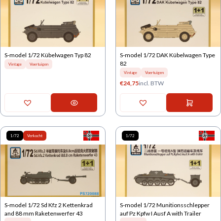
S-model 1/72 Kübelwagen Typ 82
S-model 1/72 DAK Kübelwagen Type
82
Vintage
Voertuigen
Vintage
Voertuigen
€
24,75
incl. BTW
1/72
Verkocht
1/72
S-model 1/72 Sd Kfz 2 Kettenkrad
S-model 1/72 Munitionsschlepper
and 88 mm Raketenwerfer 43
auf Pz Kpfw I Ausf A with Trailer