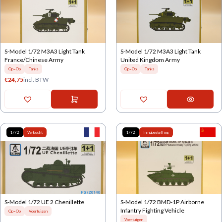
S-Model 1/72 M3A3 Light Tank
S-Model 1/72 M3A3 Light Tank
France/Chinese Army
United Kingdom Army
Op=Op
Tanks
Op=Op
Tanks
€
24,75
incl. BTW
1/72
Verkocht
1/72
In nabestelling
S-Model 1/72 UE 2 Chenillette
S-Model 1/72 BMD-1P Airborne
Infantry Fighting Vehicle
Op=Op
Voertuigen
Voertuigen