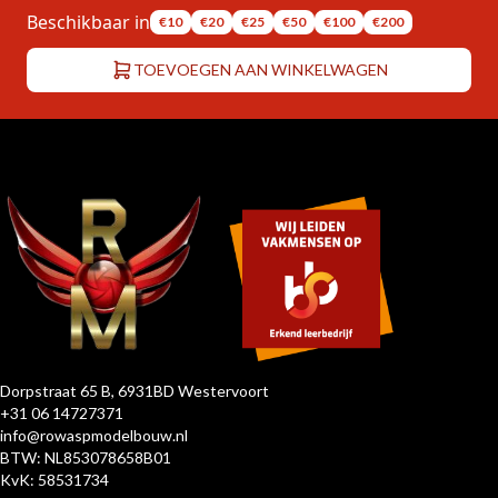
Beschikbaar in
€10
€20
€25
€50
€100
€200
TOEVOEGEN AAN WINKELWAGEN
Dorpstraat 65 B, 6931BD Westervoort
+31 06 14727371
info@rowaspmodelbouw.nl
BTW: NL853078658B01
KvK: 58531734