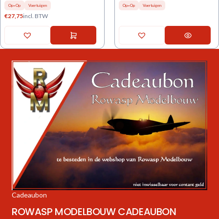
Op=Op
Voertuigen
Op=Op
Voertuigen
€
27,75
incl. BTW
Cadeaubon
ROWASP MODELBOUW CADEAUBON