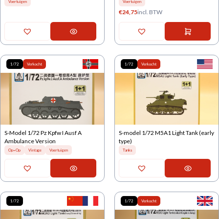
Voertuigen
Voertuigen
€
24,75
incl. BTW
1/72
Verkocht
1/72
Verkocht
S-Model 1/72 Pz Kpfw I Ausf A
S-model 1/72 M5A1 Light Tank (early
Ambulance Version
type)
Op=Op
Vintage
Voertuigen
Tanks
1/72
1/72
Verkocht