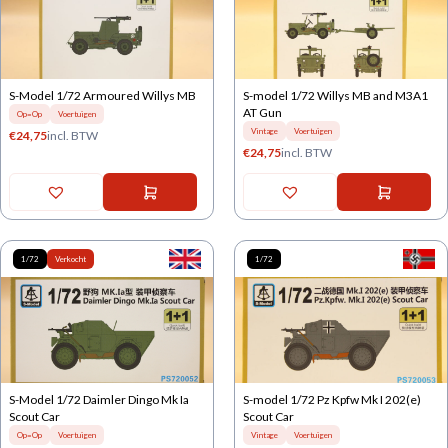
S-Model 1/72 Armoured Willys MB
S-model 1/72 Willys MB and M3A1
AT Gun
Op=Op
Voertuigen
Vintage
Voertuigen
€
24,75
incl. BTW
€
24,75
incl. BTW
1/72
Verkocht
1/72
S-Model 1/72 Daimler Dingo Mk Ia
S-model 1/72 Pz Kpfw Mk I 202(e)
Scout Car
Scout Car
Op=Op
Voertuigen
Vintage
Voertuigen