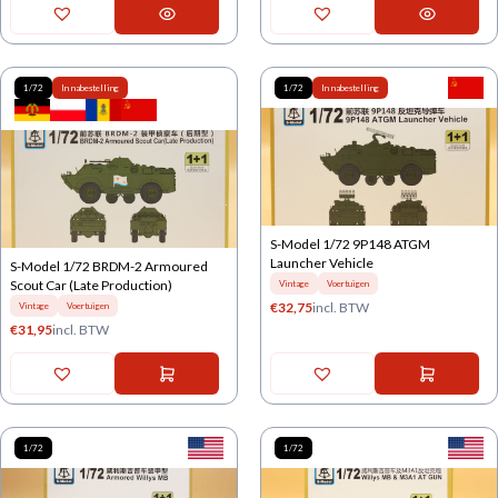
1/72
In nabestelling
1/72
In nabestelling
S-Model 1/72 9P148 ATGM
Launcher Vehicle
S-Model 1/72 BRDM-2 Armoured
Scout Car (Late Production)
Vintage
Voertuigen
€
32,75
incl. BTW
Vintage
Voertuigen
€
31,95
incl. BTW
1/72
1/72