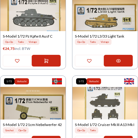
S-Model 1/72 Pz Kpfw II Ausf C
S-Model 1/72 L3/33 Light Tank
Op=Op
Tanks
Vintage
Op=Op
Tanks
Vintage
€
24,75
incl. BTW
1/72
Verkocht
1/72
Verkocht
S-Model 1/72 21cm Nebelwerfer 42
S-Model 1/72 Cruiser Mk III A13 Mk I
Geschut
Op=Op
Op=Op
Tanks