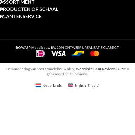
ASSORTIMENT
PRODUCTEN OP SCHAAL
KLANTENSERVICE
ROWASP Modelbouw BV.
2024 ONTWERP & REALISATIE
CLASSICT
De waardering van rowaspmodelbouw.nl/ bij
WebwinkelKeur Reviews
is 9.9/10
gebaseerd op 338 reviews.
Nederlands
English
(
Engels
)