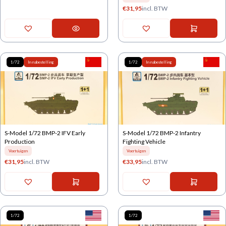
€
31,95
incl. BTW
1/72
In nabestelling
1/72
In nabestelling
S-Model 1/72 BMP-2 IFV Early
S-Model 1/72 BMP-2 Infantry
Production
Fighting Vehicle
Voertuigen
Voertuigen
€
31,95
incl. BTW
€
33,95
incl. BTW
1/72
1/72