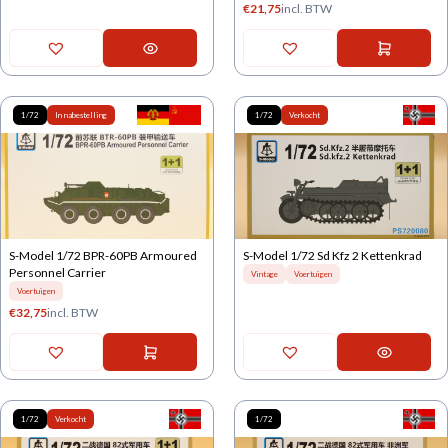
€
21,75
incl. BTW
1/72
In nabestelling
1/72
Verkocht
S-Model 1/72 BPR-60PB Armoured
S-Model 1/72 Sd Kfz 2 Kettenkrad
Personnel Carrier
Vintage
Voertuigen
Voertuigen
€
32,75
incl. BTW
1/72
Verkocht
1/72