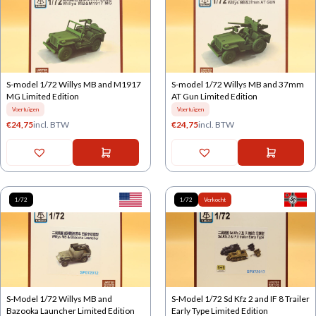
S-model 1/72 Willys MB and M1917
S-model 1/72 Willys MB and 37mm
MG Limited Edition
AT Gun Limited Edition
Voertuigen
Voertuigen
€
24,75
incl. BTW
€
24,75
incl. BTW
1/72
1/72
Verkocht
S-Model 1/72 Willys MB and
S-Model 1/72 Sd Kfz 2 and IF 8 Trailer
Bazooka Launcher Limited Edition
Early Type Limited Edition