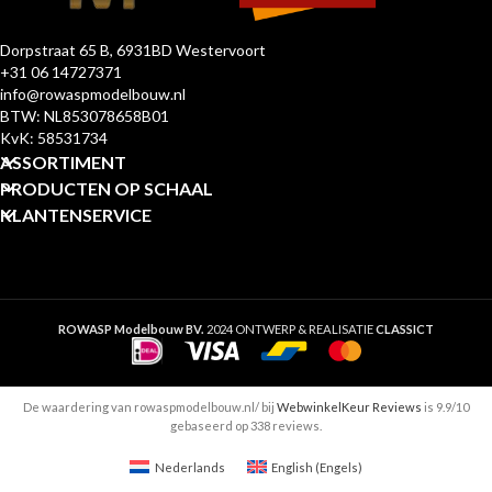
Dorpstraat 65 B, 6931BD Westervoort
+31 06 14727371
info@rowaspmodelbouw.nl
BTW: NL853078658B01
KvK: 58531734
ASSORTIMENT
PRODUCTEN OP SCHAAL
KLANTENSERVICE
ROWASP Modelbouw BV.
2024 ONTWERP & REALISATIE
CLASSICT
De waardering van rowaspmodelbouw.nl/ bij
WebwinkelKeur Reviews
is 9.9/10
gebaseerd op 338 reviews.
Nederlands
English
(
Engels
)