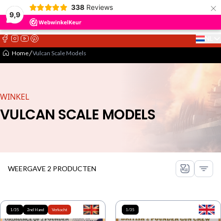
×
338
Reviews
9,9
NL
Select 
Home
Vulcan Scale Models
WINKEL
VULCAN SCALE MODELS
WEERGAVE 2 PRODUCTEN
1/35
2nd Hand
Verkocht
1/35