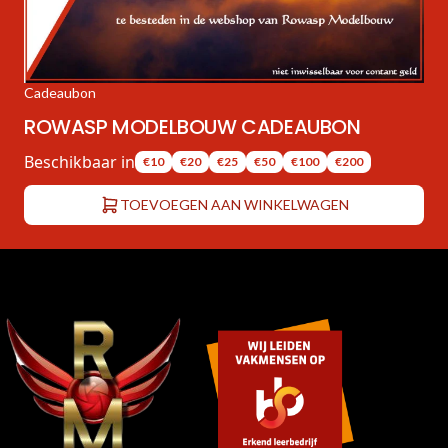
Cadeaubon
ROWASP MODELBOUW CADEAUBON
Beschikbaar in
€10
€20
€25
€50
€100
€200
TOEVOEGEN AAN WINKELWAGEN