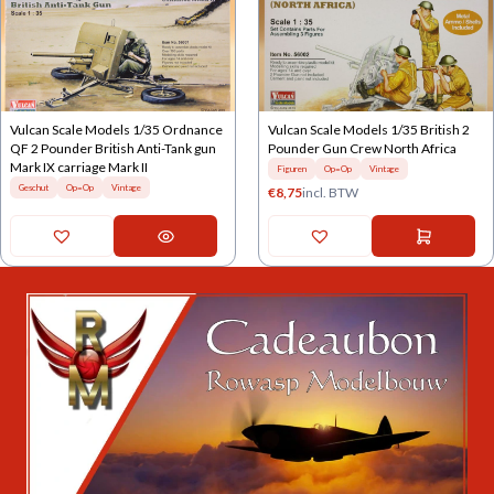
Vulcan Scale Models 1/35 Ordnance
Vulcan Scale Models 1/35 British 2
QF 2 Pounder British Anti-Tank gun
Pounder Gun Crew North Africa
Mark IX carriage Mark II
Figuren
Op=Op
Vintage
Geschut
Op=Op
Vintage
€
8,75
incl. BTW