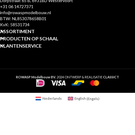
Dorpstraat 65 B, 6931BD Westervoort
+31 06 14727371
info@rowaspmodelbouw.nl
BTW: NL853078658B01
KvK: 58531734
ASSORTIMENT
PRODUCTEN OP SCHAAL
KLANTENSERVICE
ROWASP Modelbouw BV.
2024 ONTWERP & REALISATIE
CLASSICT
Nederlands
English
(
Engels
)