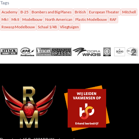
Tags
Academy
B-25
Bombers and Big Planes
British
European Theater
Mitchell
Mk I
Mk II
Modelbouw
North American
Plastic Modelbouw
RAF
Rowasp Modelbouw
Schaal 1/48
Vliegtuigen