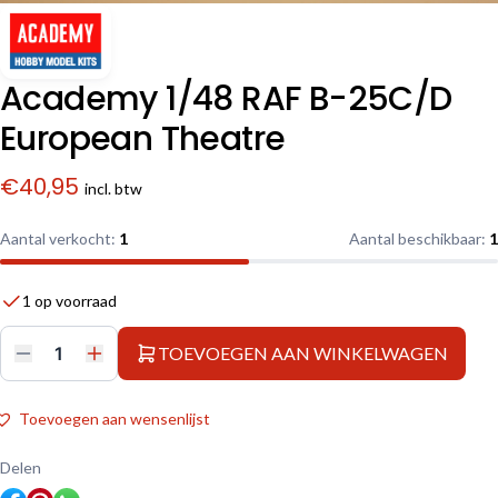
Academy 1/48 RAF B-25C/D
European Theatre
€
40,95
incl. btw
Aantal verkocht:
1
Aantal beschikbaar:
1
1 op voorraad
TOEVOEGEN AAN WINKELWAGEN
Academy
1/48
RAF
B-
Toevoegen aan wensenlijst
25C/D
European
Theatre
Delen
aantal