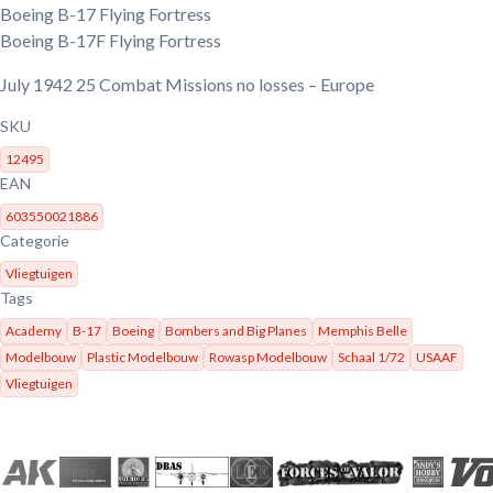
Boeing B-17 Flying Fortress
Boeing B-17F Flying Fortress
July 1942
25 Combat Missions no losses – Europe
SKU
12495
EAN
603550021886
Categorie
Vliegtuigen
Tags
Academy
B-17
Boeing
Bombers and Big Planes
Memphis Belle
Modelbouw
Plastic Modelbouw
Rowasp Modelbouw
Schaal 1/72
USAAF
Vliegtuigen