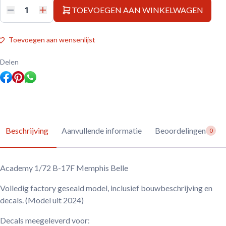
TOEVOEGEN AAN WINKELWAGEN
Academy
1/72
B-
17F
Toevoegen aan wensenlijst
Memphis
Belle
aantal
Delen
Beschrijving
Aanvullende informatie
Beoordelingen
0
Academy 1/72 B-17F Memphis Belle
Volledig factory geseald model, inclusief bouwbeschrijving en
decals. (Model uit 2024)
Decals meegeleverd voor: