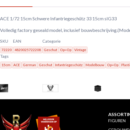
ACE 1/72 15cm Schwere Infantriegeschütz 33 15cm sIG33
Volledig factory geseald model, inclusief bouwbeschrijving.(Mode
SKU
EAN
Categorie
72220
4820025722208
Geschut
Op=Op
Vintage
Tags
15cm
ACE
German
Geschut
Infantriegeschütz
Modelbouw
Op=Op
Plast
ASSORTI
FIGUREN
GEBOUWDE