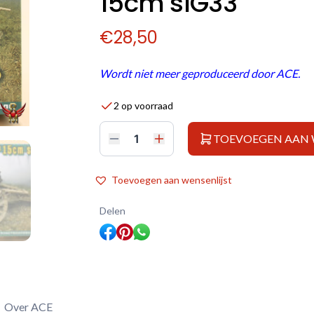
15cm sIG33
€
28,50
Wordt niet meer geproduceerd door ACE.
2 op voorraad
TOEVOEGEN AAN
ACE
1/72
15cm
Schwere
Toevoegen aan wensenlijst
Infantriegeschütz
33
15cm
Delen
sIG33
aantal
Over ACE