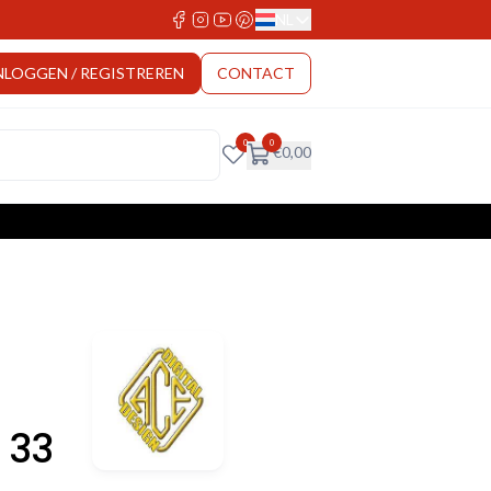
NL
Select Language
NLOGGEN / REGISTREREN
CONTACT
0
0
€
0,00
 33