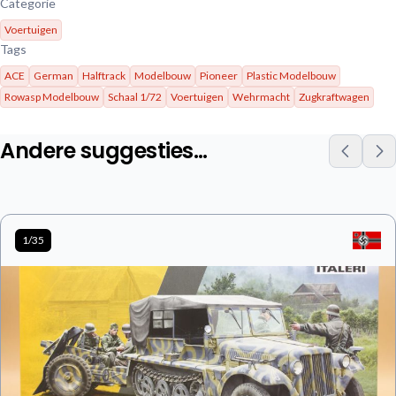
Categorie
Voertuigen
Tags
ACE
German
Halftrack
Modelbouw
Pioneer
Plastic Modelbouw
Rowasp Modelbouw
Schaal 1/72
Voertuigen
Wehrmacht
Zugkraftwagen
Andere suggesties…
1/35