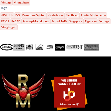
Vintage
Vliegtuigen
Tags
AFV club
F-5
Freedom Fighter
Modelbouw
Northrop
Plastic Modelbouw
RF-5S
RoSAF
Rowasp Modelbouw
Schaal 1/48
Singapore
Tigereye
Vintage
Vliegtuigen