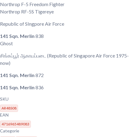
Northrop F-5 Freedom Fighter
Northrop RF-5S Tigereye
Republic of SIngpore Air Force
141 Sqn. Merlin
838
Ghost
சிங்கப்பூர் ஆகாயப்படை
(Republic of Singapore Air Force 1975-
now)
141 Sqn. Merlin
872
141 Sqn. Merlin
836
SKU
AR48S08
EAN
4716965489083
Categorie