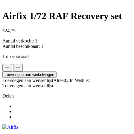
Airfix 1/72 RAF Recovery set
€
24,75
Aantal verkocht:
1
Aantal beschikbaar:
1
1 op voorraad
Airfix
1/72
Toevoegen aan winkelwagen
RAF
Toevoegen aan wensenlijst
Already In Wishlist
Recovery
Toevoegen aan wensenlijst
set
aantal
Delen