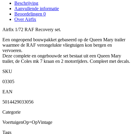
Beschrijving
Aanvullende informatie
Beoordelingen
0
Over Airfix
Airfix 1/72 RAF Recovery set.
Een ongeopend bouwpakket gebaseerd op de Queen Mary trailer
waarmee de RAF verongelukte vliegtuigen kon bergen en
vervoeren.
Deze complete en ongebouwde set bestaat uit een Queen Mary
trailer, de Coles mk 7 kraan en 2 motorrijders. Compleet met decals.
SKU
03305
EAN
5014429033056
Categorie
Voertuigen
Op=Op
Vintage
Tags