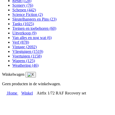
Resin
(128)
Scenery
(76)
Schepen
(442)
Science Fiction
(2)
Sleutelhangers en Pins
(23)
Tanks
(1025)
Treinen en toebehoren
(60)
Uitverkoop
(9)
Van alles en nog wat
(6)
Verf
(878)
Vintage
(2692)
Vliegtuigen
(1519)
Voertuigen
(1158)
Wapens
(125)
Weathering
(46)
Winkelwagen
Geen producten in de winkelwagen.
Home
Winkel
Airfix 1/72 RAF Recovery set