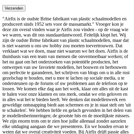
"Airfix is ​​de oudste Britse fabrikant van plastic schaalmodellen en
produceert sinds 1952 sets voor de massamarkt." Vroeger kon je
deze zin overal vinden waar je Airfix zou vinden - op de vraag wie
we waren, was dit ons standaardantwoord. Feitelijk klopt het. Wij
zijn de oudste Britse fabrikant van plastic schaalmodellen, maar dat
is niet waarom u ons uw hobby zou moeten toevertrouwen. Dat
verklaart wat we doen, maar niet waarom we het doen. Airfix is ​​de
thuisbasis van een team van mensen die onvermoeibaar werken; of
het nu gaat om het onderzoeken van potentiële producten, het
ontwerpen van uw favoriete modellen, het bouwen en herbouwen
om perfectie te garanderen, het schrijven van blogs om u in alle rust
gezelschap te houden, met u mee te lachen op sociale media, u te
ondersteunen op de forums of uw problemen aan de telefoon op te
lossen. We komen elke dag aan het werk, klaar om alles uit de kast
te halen voor onze klanten en ons merk, omdat we erin geloven en
in alles wat het te bieden heeft. We denken dat modellenwerk een
geweldige ontsnapping biedt aan schermen en je in staat stelt om 'uit
te schakelen'. We hebben liefde en gelach gevonden in het delen van
je modellenherinneringen; de grootste hits en de moeilijkste missers.
We zijn enorm trots om te zien hoe jullie allemaal zonder aarzelen
elke uitdaging aangaan die we presenteren. En we houden ervan te
weten dat we overal creativiteit voeden. Bij Airfix drijft passie alles