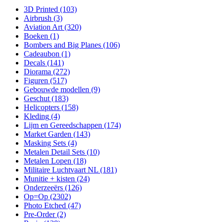
3D Printed
(103)
Airbrush
(3)
Aviation Art
(320)
Boeken
(1)
Bombers and Big Planes
(106)
Cadeaubon
(1)
Decals
(141)
Diorama
(272)
Figuren
(517)
Gebouwde modellen
(9)
Geschut
(183)
Helicopters
(158)
Kleding
(4)
Lijm en Gereedschappen
(174)
Market Garden
(143)
Masking Sets
(4)
Metalen Detail Sets
(10)
Metalen Lopen
(18)
Militaire Luchtvaart NL
(181)
Munitie + kisten
(24)
Onderzeeërs
(126)
Op=Op
(2302)
Photo Etched
(47)
Pre-Order
(2)