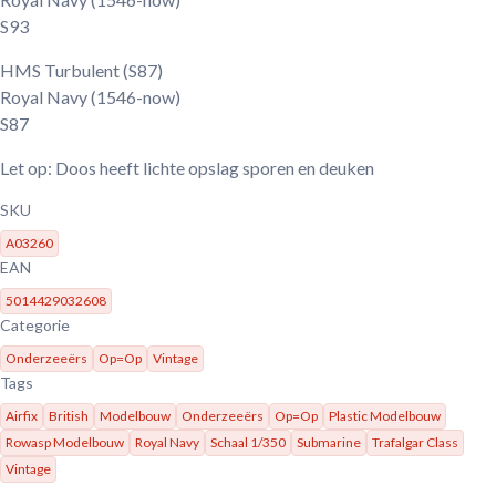
S93
HMS Turbulent (S87)
Royal Navy
(1546-now)
S87
Let op: Doos heeft lichte opslag sporen en deuken
SKU
A03260
EAN
5014429032608
Categorie
Onderzeeërs
Op=Op
Vintage
Tags
Airfix
British
Modelbouw
Onderzeeërs
Op=Op
Plastic Modelbouw
Rowasp Modelbouw
Royal Navy
Schaal 1/350
Submarine
Trafalgar Class
Vintage