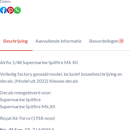
aantal
Delen
Beschrijving
Aanvullende informatie
Beoordelingen
0
Airfix 1/48 Supermarine Spitfire Mk XII
Volledig factory geseald model, inclusief bouwbeschrijving en
decals. (Model uit 2022) Nieuwe decals
Decals meegeleverd voor:
Supermarine Spitfire
Supermarine Spitfire Mk.XII
Royal Air Force
(1918-now)
No. 41 Sqn.
EB-Z | MB854