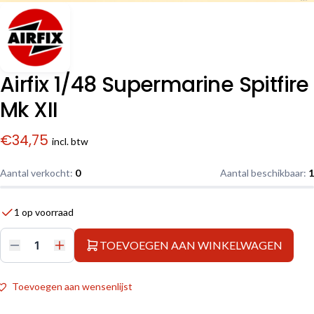
Airfix 1/48 Supermarine Spitfire
Mk XII
€
34,75
incl. btw
Aantal verkocht:
0
Aantal beschikbaar:
1
1 op voorraad
TOEVOEGEN AAN WINKELWAGEN
Airfix
1/48
Supermarine
Spitfire
Toevoegen aan wensenlijst
Mk
XII