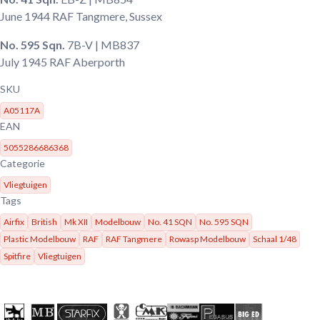
June 1944
RAF Tangmere, Sussex
No. 595 Sqn.
7B-V | MB837
July 1945
RAF Aberporth
SKU
A05117A
EAN
5055286686368
Categorie
Vliegtuigen
Tags
Airfix
British
Mk XII
Modelbouw
No. 41 SQN
No. 595 SQN
Plastic Modelbouw
RAF
RAF Tangmere
Rowasp Modelbouw
Schaal 1/48
Spitfire
Vliegtuigen