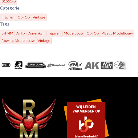
01555-8
Categorie
Figuren
Op=Op
Vintage
Tags
54 MM
Airfix
Amerikan
Figuren
Modelbouw
Op=Op
Plastic Modelbouw
Rowasp Modelbouw
Vintage