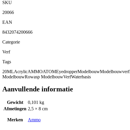
SKU
20066
EAN
8432074200666
Categorie
Verf
Tags
20ML
Acrylic
AMMO
ATOM
Eyedropper
Modelbouw
Modelbouwverf
Modelbouw
Rowasp Modelbouw
Verf
Waterbasis
Aanvullende informatie
Gewicht
0,101 kg
Afmetingen
2,5 × 8 cm
Merken
Ammo