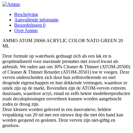
Beschrijving
Aanvullende informatie
Beoordelingen
0
Over Ammo
AMMO ATOM 20066 ACRYLIC COLOR NATO GREEN 20
ML
Deze formule op waterbasis gedraagt ​​zich als een lak en is
geoptimaliseerd voor maximale prestaties met zowel kwast als
airbrush. We raden aan om 30% Cleaner & Thinner (ATOM-20500)
of Cleaner & Thinner Retarder (ATOM-20501) toe te voegen. Deze
verven onderscheiden zich door hun zelfnivellerende en snel
drogende eigenschappen en hun dekkende vermogen, waardoor ze
uniek zijn op de markt. Bovendien zijn de ATOM-verven extreem
duurzaam, waardoor acryl, email en zelfs hetere modelleerproducten
zoals decaloplossingen eroverheen kunnen worden aangebracht
zodra ze droog zijn.
Deze kleuren worden geleverd in een innovatieve, heldere
verpakking van 20 ml met een nieuwe dop die met één hand kan
worden geopend en gesloten. Deze verven zijn niet-giftig en
geurloos.