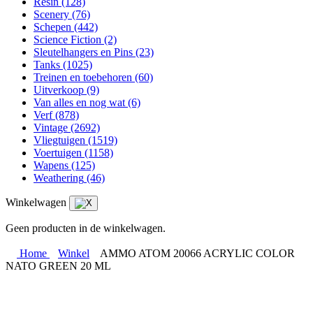
Resin
(128)
Scenery
(76)
Schepen
(442)
Science Fiction
(2)
Sleutelhangers en Pins
(23)
Tanks
(1025)
Treinen en toebehoren
(60)
Uitverkoop
(9)
Van alles en nog wat
(6)
Verf
(878)
Vintage
(2692)
Vliegtuigen
(1519)
Voertuigen
(1158)
Wapens
(125)
Weathering
(46)
Winkelwagen
Geen producten in de winkelwagen.
Home
Winkel
AMMO ATOM 20066 ACRYLIC COLOR
NATO GREEN 20 ML