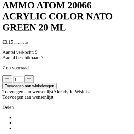
AMMO ATOM 20066
ACRYLIC COLOR NATO
GREEN 20 ML
€
3,15
incl. btw
Aantal verkocht:
5
Aantal beschikbaar:
7
7 op voorraad
AMMO
ATOM
Toevoegen aan winkelwagen
20066
Toevoegen aan wensenlijst
Already In Wishlist
ACRYLIC
Toevoegen aan wensenlijst
COLOR
NATO
Delen
GREEN
20
ML
aantal