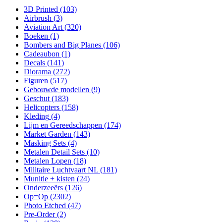
3D Printed
(103)
Airbrush
(3)
Aviation Art
(320)
Boeken
(1)
Bombers and Big Planes
(106)
Cadeaubon
(1)
Decals
(141)
Diorama
(272)
Figuren
(517)
Gebouwde modellen
(9)
Geschut
(183)
Helicopters
(158)
Kleding
(4)
Lijm en Gereedschappen
(174)
Market Garden
(143)
Masking Sets
(4)
Metalen Detail Sets
(10)
Metalen Lopen
(18)
Militaire Luchtvaart NL
(181)
Munitie + kisten
(24)
Onderzeeërs
(126)
Op=Op
(2302)
Photo Etched
(47)
Pre-Order
(2)