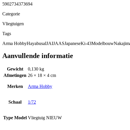
5902734373694
Categorie
Vliegtuigen
Tags
Arma Hobby
Hayabusa
IJA
IJAAS
Japanese
Ki-43
Modelbouw
Nakajim
Aanvullende informatie
Gewicht
0,130 kg
Afmetingen
26 × 18 × 4 cm
Merken
Arma Hobby
Schaal
1/72
Type Model
Vliegtuig NIEUW