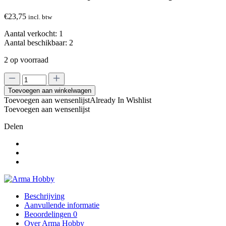
€
23,75
incl. btw
Aantal verkocht:
1
Aantal beschikbaar:
2
2 op voorraad
Arma
Hobby
Toevoegen aan winkelwagen
1/72
Toevoegen aan wensenlijst
Already In Wishlist
Nakajima
Toevoegen aan wensenlijst
Ki-
43
Delen
II
Hayabusa
aantal
Beschrijving
Aanvullende informatie
Beoordelingen
0
Over Arma Hobby