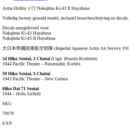
Arma Hobby 1/72 Nakajima Ki-43 II Hayabusa
Volledig factory geseald model, inclusief bouwbeschrijving en decals
Decals meegeleverd voor:
Nakajima Ki-43 Hayabusa
Nakajima Ki-43-II Hayabusa
大日本帝國陸軍航空部隊
(Imperial Japanese Army Air Service 19
54 Hiko Sentai, 2 Chutai
(Capt. Hisashi Koshiishi)
1944
Pacific Theatre – Paramushir, Kuriles
59 Hiko Sentai, 3 Chutai
1943
Pacific Theatre – New Guinea
Hiko Dai 71 Sentai
1944
– Hofu Airfield
SKU
70078
EAN