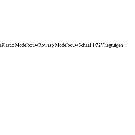
a
Plastic Modelbouw
Rowasp Modelbouw
Schaal 1/72
Vliegtuigen