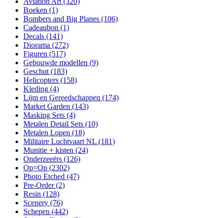
Aviation Art
(320)
Boeken
(1)
Bombers and Big Planes
(106)
Cadeaubon
(1)
Decals
(141)
Diorama
(272)
Figuren
(517)
Gebouwde modellen
(9)
Geschut
(183)
Helicopters
(158)
Kleding
(4)
Lijm en Gereedschappen
(174)
Market Garden
(143)
Masking Sets
(4)
Metalen Detail Sets
(10)
Metalen Lopen
(18)
Militaire Luchtvaart NL
(181)
Munitie + kisten
(24)
Onderzeeërs
(126)
Op=Op
(2302)
Photo Etched
(47)
Pre-Order
(2)
Resin
(128)
Scenery
(76)
Schepen
(442)