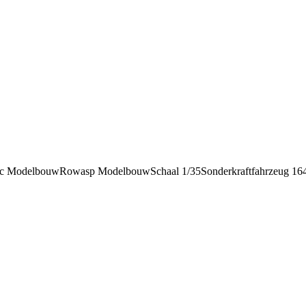
tic Modelbouw
Rowasp Modelbouw
Schaal 1/35
Sonderkraftfahrzeug 16