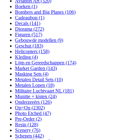
Aviation Art
(320)
Boeken
(1)
Bombers and Big Planes
(106)
Cadeaubon
(1)
Decals
(141)
Diorama
(272)
Figuren
(517)
Gebouwde modellen
(9)
Geschut
(183)
Helicopters
(158)
Kleding
(4)
Lijm en Gereedschappen
(174)
Market Garden
(143)
Masking Sets
(4)
Metalen Detail Sets
(10)
Metalen Lopen
(18)
Militaire Luchtvaart NL
(181)
Munitie + kisten
(24)
Onderzeeërs
(126)
Op=Op
(2302)
Photo Etched
(47)
Pre-Order
(2)
Resin
(128)
Scenery
(76)
Schepen
(442)