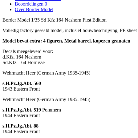
Beoordelingen
0
Over Border Model
Border Model 1/35 Sd Kfz 164 Nashorn First Edition
Volledig factory geseald model, inclusief bouwbeschrijving, PE sheet
Model bevat extra: 4 figuren, Metal barrel, koperen granaten
Decals meegeleverd voor:
d.Kfz. 164 Nashorn
Sd.Kfz. 164 Hornisse
Wehrmacht Heer
(German Army 1935-1945)
s.H.Pz.Jg.Abt. 560
1943
Eastern Front
Wehrmacht Heer
(German Army 1935-1945)
s.H.Pz.Jg.Abt. 519
Pommern
1944
Eastern Front
s.H.Pz.Jg.Abt. 88
1944
Eastern Front