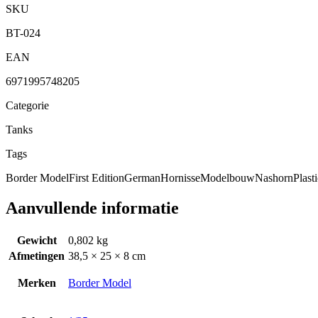
SKU
BT-024
EAN
6971995748205
Categorie
Tanks
Tags
Border Model
First Edition
German
Hornisse
Modelbouw
Nashorn
Plas
Aanvullende informatie
Gewicht
0,802 kg
Afmetingen
38,5 × 25 × 8 cm
Merken
Border Model