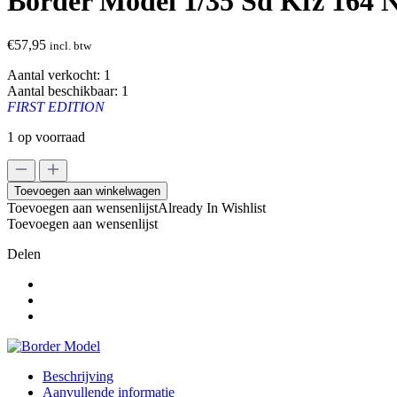
Border Model 1/35 Sd Kfz 164 N
€
57,95
incl. btw
Aantal verkocht:
1
Aantal beschikbaar:
1
FIRST EDITION
1 op voorraad
Border
Model
Toevoegen aan winkelwagen
1/35
Toevoegen aan wensenlijst
Already In Wishlist
Sd
Toevoegen aan wensenlijst
Kfz
164
Delen
Nashorn
First
Edition
aantal
Beschrijving
Aanvullende informatie