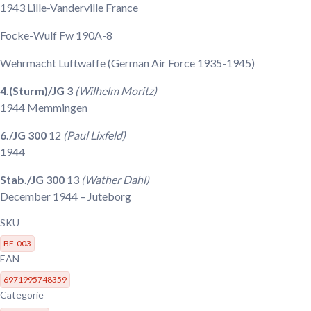
1943
Lille-Vanderville
France
Focke-Wulf Fw 190A-8
Wehrmacht Luftwaffe
(German Air Force 1935-1945)
4.(Sturm)/JG 3
(Wilhelm Moritz)
1944
Memmingen
6./JG 300
12
(Paul Lixfeld)
1944
Stab./JG 300
13
(Wather Dahl)
December 1944
– Juteborg
SKU
BF-003
EAN
6971995748359
Categorie