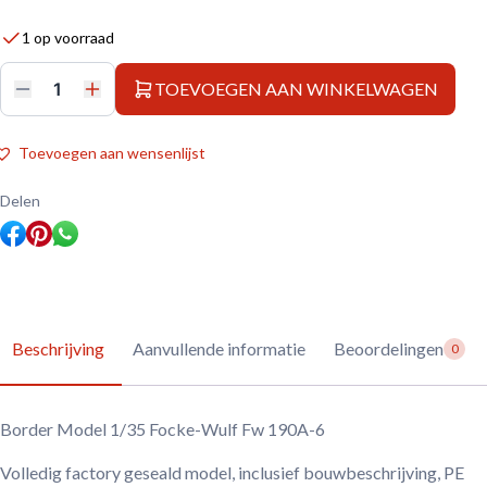
1 op voorraad
TOEVOEGEN AAN WINKELWAGEN
Border
Model
1/35
Focke-
Toevoegen aan wensenlijst
Wulf
Fw
190A-
Delen
6
aantal
Beschrijving
Aanvullende informatie
Beoordelingen
0
Border Model 1/35 Focke-Wulf Fw 190A-6
Volledig factory geseald model, inclusief bouwbeschrijving, PE