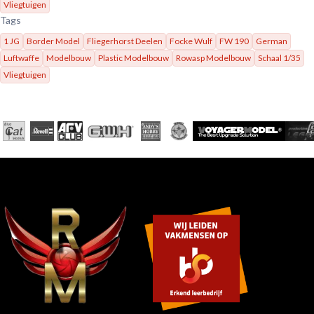
Vliegtuigen
Tags
1 JG
Border Model
Fliegerhorst Deelen
Focke Wulf
FW 190
German
Luftwaffe
Modelbouw
Plastic Modelbouw
Rowasp Modelbouw
Schaal 1/35
Vliegtuigen