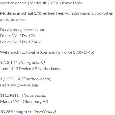
sheet en decals. (Model uit 2023) Nieuwe tools
Model is in schaal 1/35
en heeft een volledig wapens, cockpit en
motorinterieur.
Decals meegeleverd voor:
Focke-Wulf Fw 190
Focke-Wulf Fw 190A-6
Wehrmacht Luftwaffe
(German Air Force 1935-1945)
1./JG 1
11
(Georg Schott)
June 1943
Deelen AB
Netherlands
1./JG 51
14
(Gunther Josten)
February 1944
Russia
111./JG11
I
(Anton Hackl)
March 1944
Oldenburg AB
JG 26 Schlageter
(Josef Priller)