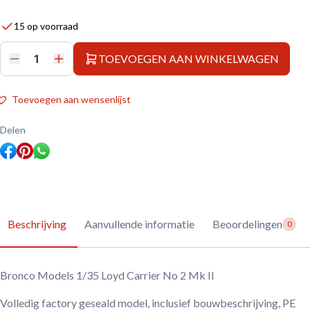
15 op voorraad
TOEVOEGEN AAN WINKELWAGEN
Bronco
Models
1/35
Loyd
Toevoegen aan wensenlijst
Carrier
No
2
Delen
Mk
II
aantal
Beschrijving
Aanvullende informatie
Beoordelingen
0
Bronco Models 1/35 Loyd Carrier No 2 Mk II
Volledig factory geseald model, inclusief bouwbeschrijving, PE