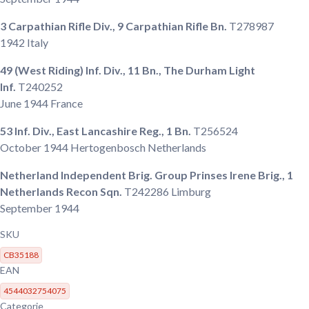
3 Carpathian Rifle Div., 9 Carpathian Rifle Bn.
T278987
1942 Italy
49 (West Riding) Inf. Div., 11 Bn., The Durham Light
Inf.
T240252
June 1944
France
53 Inf. Div., East Lancashire Reg., 1 Bn.
T256524
October 1944
Hertogenbosch Netherlands
Netherland Independent Brig. Group Prinses Irene Brig., 1
Netherlands Recon Sqn.
T242286 Limburg
September 1944
SKU
CB35188
EAN
4544032754075
Categorie