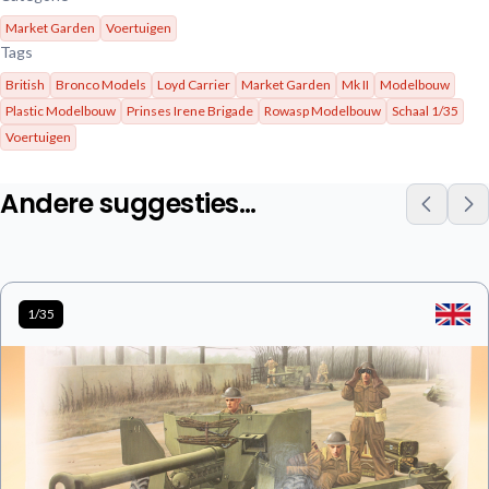
Market Garden
Voertuigen
Tags
British
Bronco Models
Loyd Carrier
Market Garden
Mk II
Modelbouw
Plastic Modelbouw
Prinses Irene Brigade
Rowasp Modelbouw
Schaal 1/35
Voertuigen
Andere suggesties…
1/35