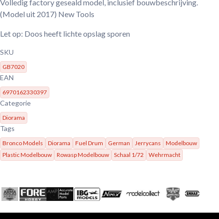
Volledig factory geseald model, inclusief bouwbeschrijving.
(Model uit 2017) New Tools
Let op: Doos heeft lichte opslag sporen
SKU
GB7020
EAN
6970162330397
Categorie
Diorama
Tags
Bronco Models
Diorama
Fuel Drum
German
Jerrycans
Modelbouw
Plastic Modelbouw
Rowasp Modelbouw
Schaal 1/72
Wehrmacht