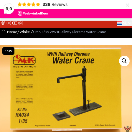
×
338
Reviews
9,9
NL
Select 
Home
Winkel
CMK 1/35 WW II Railway Diorama Water Crane
1/35