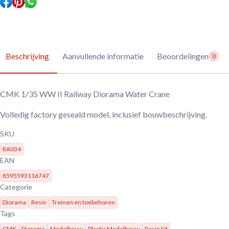
aantal
Beschrijving
Aanvullende informatie
Beoordelingen
0
CMK 1/35 WW II Railway Diorama Water Crane
Volledig factory geseald model, inclusief bouwbeschrijving.
SKU
RA034
EAN
8595593116747
Categorie
Diorama
Resin
Treinen en toebehoren
Tags
CMK
Diorama
Modelbouw
Plastic Modelbouw
Resin kit