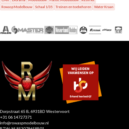
Rowasp Modelbouw
Schaal 1/35
Treinen en toebehoren
Water Kraan
Dorpstraat 65 B, 6931BD Westervoort
+31 06 14727371
info@rowaspmodelbouw.nl
BTW: NL853078658B01