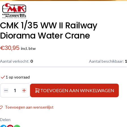
CMK 1/35 WW II Railway
Diorama Water Crane
€
30,95
incl. btw
Aantal verkocht:
0
Aantal beschikbaar:
1
1 op voorraad
TOEVOEGEN AAN WINKELWAGEN
CMK
1/35
WW
II
Toevoegen aan wensenlijst
Railway
Diorama
Water
Delen
Crane