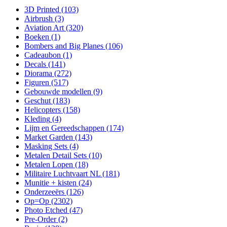
3D Printed
(103)
Airbrush
(3)
Aviation Art
(320)
Boeken
(1)
Bombers and Big Planes
(106)
Cadeaubon
(1)
Decals
(141)
Diorama
(272)
Figuren
(517)
Gebouwde modellen
(9)
Geschut
(183)
Helicopters
(158)
Kleding
(4)
Lijm en Gereedschappen
(174)
Market Garden
(143)
Masking Sets
(4)
Metalen Detail Sets
(10)
Metalen Lopen
(18)
Militaire Luchtvaart NL
(181)
Munitie + kisten
(24)
Onderzeeërs
(126)
Op=Op
(2302)
Photo Etched
(47)
Pre-Order
(2)