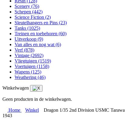
Resin
(128)
Scenery
(76)
Schepen
(442)
Science Fiction
(2)
Sleutelhangers en Pins
(23)
Tanks
(1025)
Treinen en toebehoren
(60)
Uitverkoop
(9)
Van alles en nog wat
(6)
Verf
(878)
Vintage
(2692)
Vliegtuigen
(1519)
Voertuigen
(1158)
Wapens
(125)
Weathering
(46)
Winkelwagen
Geen producten in de winkelwagen.
Home
Winkel
Dragon 1/35 2nd Division USMC Tarawa
1943