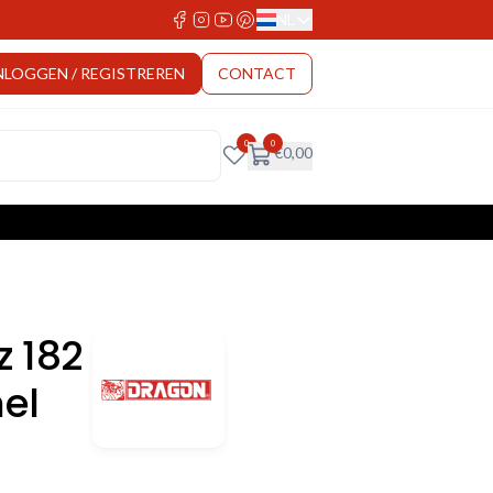
NL
Select Language
NLOGGEN / REGISTREREN
CONTACT
0
0
€
0,00
z 182
el