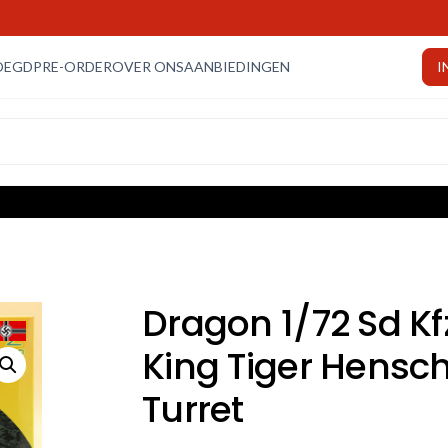
OEGD
PRE-ORDER
OVER ONS
AANBIEDINGEN
I
Dragon 1/72 Sd Kf
King Tiger Hensch
Turret