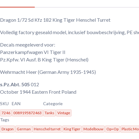
Dragon 1/72 Sd Kfz 182 King Tiger Henschel Turret
Volledig factory geseald model, inclusief bouwbeschrijving, PE sh
Decals meegeleverd voor:
Panzerkampfwagen VI Tiger II
Pz.Kpfw. VI Ausf. B King Tiger (Henschel)
Wehrmacht Heer
(German Army 1935-1945)
s.Pz.Abt. 505
012
October 1944
Eastern Front Poland
SKU
EAN
Categorie
7246
0089195872463
Tanks
Vintage
Tags
Dragon
German
Henschel turret
King Tiger
Modelbouw
Op=Op
Plastic M