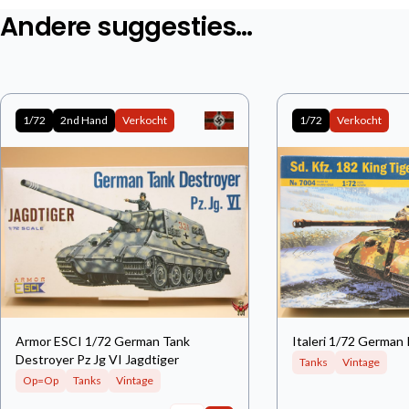
Andere suggesties…
1/72
2nd Hand
Verkocht
1/72
Verkocht
Armor ESCI 1/72 German Tank
Italeri 1/72 German 
Destroyer Pz Jg VI Jagdtiger
Tanks
Vintage
Op=Op
Tanks
Vintage