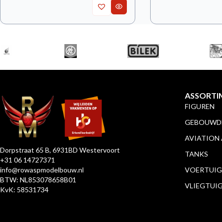
ASSORTI
FIGUREN
GEBOUWDE
AVIATION
Dorpstraat 65 B, 6931BD Westervoort
TANKS
+31 06 14727371
info@rowaspmodelbouw.nl
VOERTUIG
BTW: NL853078658B01
VLIEGTUI
KvK: 58531734