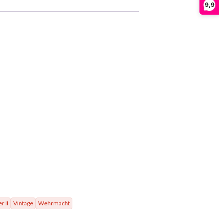
9,9
r II
Vintage
Wehrmacht