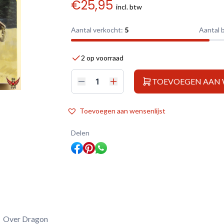
€
25,95
incl. btw
Aantal verkocht:
5
Aantal 
2 op voorraad
TOEVOEGEN AAN
Dragon
1/72
Sd
Kfz
Toevoegen aan wensenlijst
182
King
Tiger
Delen
Henschel
Turret
aantal
Over Dragon