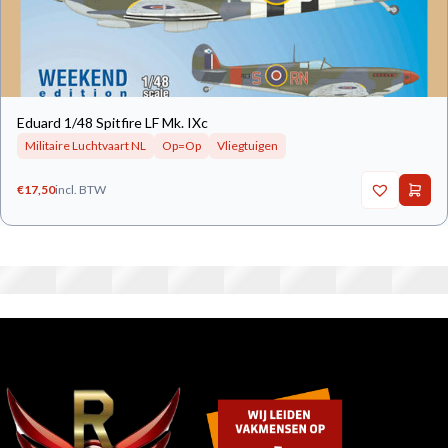
Eduard 1/48 Spitfire LF Mk. IXc
Militaire Luchtvaart NL
Op=Op
Vliegtuigen
€
17,50
incl. BTW