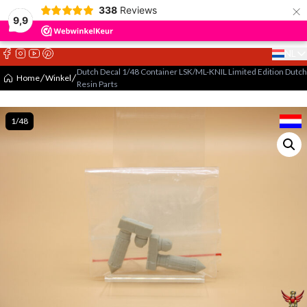
×
338
Reviews
9,9
NL
Select 
Dutch Decal 1/48 Container LSK/ML-KNIL Limited Edition Dutch
Home
Winkel
Resin Parts
1/48