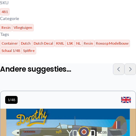
SKU
481
Categorie
Resin
Vliegtuigen
Tags
Container
Dutch
Dutch Decal
KNIL
LSK
NL
Resin
Rowasp Modelbouw
Schaal 1/48
Spitfire
Andere suggesties…
1/48