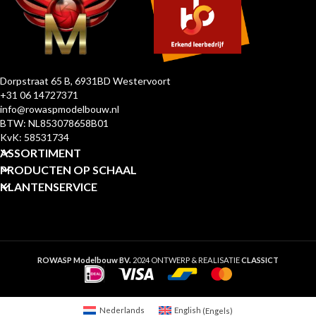
Dorpstraat 65 B, 6931BD Westervoort
+31 06 14727371
info@rowaspmodelbouw.nl
BTW: NL853078658B01
KvK: 58531734
ASSORTIMENT
PRODUCTEN OP SCHAAL
KLANTENSERVICE
ROWASP Modelbouw BV.
2024 ONTWERP & REALISATIE
CLASSICT
Nederlands
English
(
Engels
)