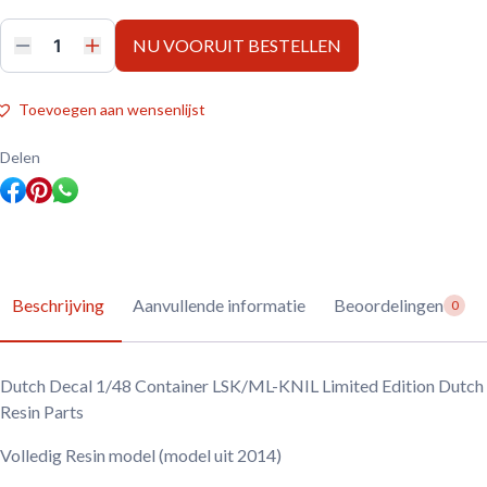
NU VOORUIT BESTELLEN
Dutch
Decal
1/48
Container
Toevoegen aan wensenlijst
LSK/ML-
KNIL
Limited
Delen
Edition
Dutch
Resin
Parts
aantal
Beschrijving
Aanvullende informatie
Beoordelingen
0
Dutch Decal 1/48 Container LSK/ML-KNIL Limited Edition Dutch
Resin Parts
Volledig Resin model (model uit 2014)