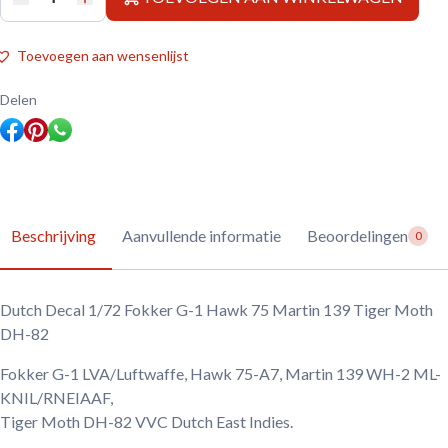
Dutch
Decal
1/72
Fokker
Toevoegen aan wensenlijst
G-
1
Hawk
Delen
75
Martin
139
Tiger
Moth
DH-
82
aantal
Beschrijving
Aanvullende informatie
Beoordelingen
0
Dutch Decal 1/72 Fokker G-1 Hawk 75 Martin 139 Tiger Moth
DH-82
Fokker G-1 LVA/Luftwaffe, Hawk 75-A7, Martin 139 WH-2 ML-
KNIL/RNEIAAF,
Tiger Moth DH-82 VVC Dutch East Indies.