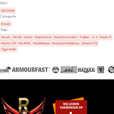
SKU
DD72098
Categorie
Decals
Tags
Decals
DH-82
Dutch
Dutch Decal
Dutch East Indies
Fokker
G-1
Hawk 75
Martin 139
ML/KNIL
Modelbouw
Rowasp Modelbouw
Schaal 1/72
Tiger Moth