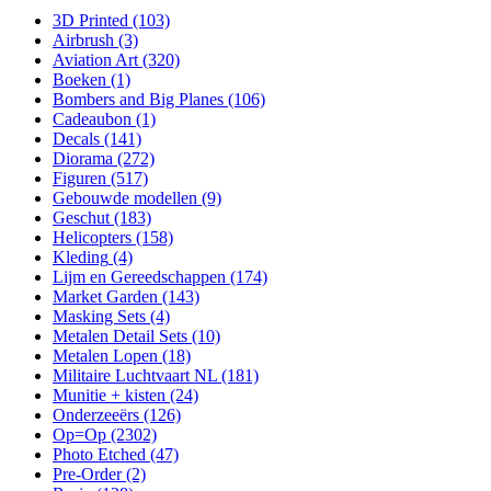
3D Printed
(103)
Airbrush
(3)
Aviation Art
(320)
Boeken
(1)
Bombers and Big Planes
(106)
Cadeaubon
(1)
Decals
(141)
Diorama
(272)
Figuren
(517)
Gebouwde modellen
(9)
Geschut
(183)
Helicopters
(158)
Kleding
(4)
Lijm en Gereedschappen
(174)
Market Garden
(143)
Masking Sets
(4)
Metalen Detail Sets
(10)
Metalen Lopen
(18)
Militaire Luchtvaart NL
(181)
Munitie + kisten
(24)
Onderzeeërs
(126)
Op=Op
(2302)
Photo Etched
(47)
Pre-Order
(2)