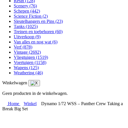
Resin
(128)
Scenery
(76)
Schepen
(442)
Science Fiction
(2)
Sleutelhangers en Pins
(23)
Tanks
(1025)
Treinen en toebehoren
(60)
Uitverkoop
(9)
Van alles en nog wat
(6)
Verf
(878)
Vintage
(2692)
Vliegtuigen
(1519)
Voertuigen
(1158)
Wapens
(125)
Weathering
(46)
Winkelwagen
Geen producten in de winkelwagen.
Home
Winkel
Dynamo 1/72 WSS – Panther Crew Taking a
Break Big Set