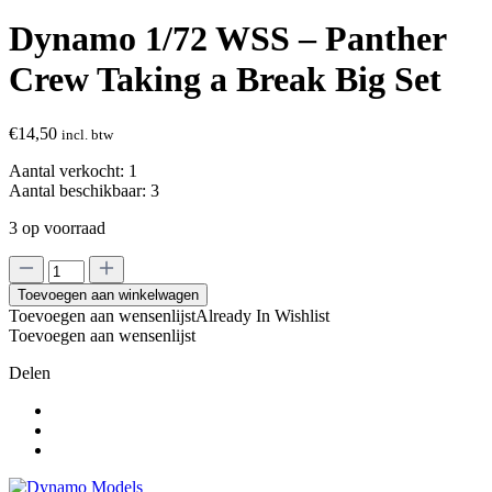
Dynamo 1/72 WSS – Panther
Crew Taking a Break Big Set
€
14,50
incl. btw
Aantal verkocht:
1
Aantal beschikbaar:
3
3 op voorraad
Dynamo
1/72
Toevoegen aan winkelwagen
WSS
Toevoegen aan wensenlijst
Already In Wishlist
–
Toevoegen aan wensenlijst
Panther
Crew
Delen
Taking
a
Break
Big
Set
aantal