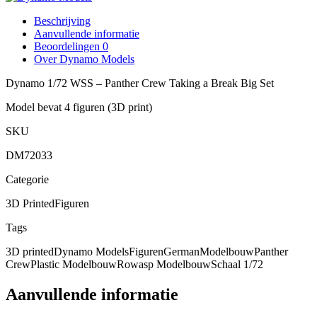
Beschrijving
Aanvullende informatie
Beoordelingen
0
Over Dynamo Models
Dynamo 1/72 WSS – Panther Crew Taking a Break Big Set
Model bevat 4 figuren (3D print)
SKU
DM72033
Categorie
3D Printed
Figuren
Tags
3D printed
Dynamo Models
Figuren
German
Modelbouw
Panther
Crew
Plastic Modelbouw
Rowasp Modelbouw
Schaal 1/72
Aanvullende informatie