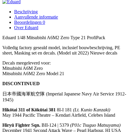
Beschrijving
Aanvullende informatie
Beoordelingen
0
Over Eduard
Eduard 1/48 Mitsubishi A6M2 Zero Type 21 ProfiPack
Volledig factory geseald model, inclusief bouwbeschrijving, PE
sheet, Masking set en decals. (Model uit 2022) Nieuwe decals
Decals meegeleverd voor:
Mitsubishi A6M Zero
Mitsubishi A6M2 Zero Model 21
DISCONTINUED
日本帝國海軍航空隊
(Imperial Japanese Navy Air Service 1912-
1945)
Hikōtai 311 of Kōkūtai 381
8I-I 181
(Lt. Kunio Kanzaki)
May 1944
Pacific Theatre – Kendari Airfield, Celebes Island
Hiryū Fighter Sqn.
BII-124 | 5379
(P01c Tsuguo Matsuyama)
December 1941
Second Attack Wave – Pearl Harbour, HI USA