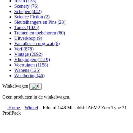
Resin
(128)
Scenery
(76)
Schepen
(442)
Science Fiction
(2)
Sleutelhangers en Pins
(23)
Tanks
(1025)
Treinen en toebehoren
(60)
Uitverkoop
(9)
Van alles en nog wat
(6)
Verf
(878)
Vintage
(2692)
Vliegtuigen
(1519)
Voertuigen
(1158)
Wapens
(125)
Weathering
(46)
Winkelwagen
Geen producten in de winkelwagen.
Home
Winkel
Eduard 1/48 Mitsubishi A6M2 Zero Type 21
ProfiPack