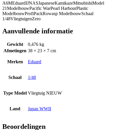
A6M
Eduard
IJNAS
Japanese
Kamikaze
Mitsubishi
Model
21
Modelbouw
Pacific War
Pearl Harbour
Plastic
Modelbouw
ProfiPack
Rowasp Modelbouw
Schaal
1/48
Vliegtuigen
Zero
Aanvullende informatie
Gewicht
0,476 kg
Afmetingen
38 × 23 × 7 cm
Merken
Eduard
Schaal
1/48
Type Model
Vliegtuig NIEUW
Land
Japan WWII
Beoordelingen