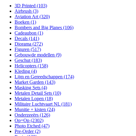
3D Printed
(103)
Airbrush
(3)
Aviation Art
(320)
Boeken
(1)
Bombers and Big Planes
(106)
Cadeaubon
(1)
Decals
(141)
Diorama
(272)
Figuren
(517)
Gebouwde modellen
(9)
Geschut
(183)
Helicopters
(158)
Kleding
(4)
Lijm en Gereedschappen
(174)
Market Garden
(143)
Masking Sets
(4)
Metalen Detail Sets
(10)
Metalen Lopen
(18)
Militaire Luchtvaart NL
(181)
Munitie + kisten
(24)
Onderzeeërs
(126)
Op=Op
(2302)
Photo Etched
(47)
Pre-Order
(2)