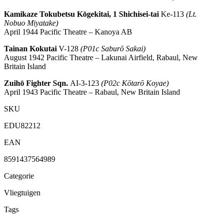
Kamikaze Tokubetsu Kōgekitai, 1 Shichisei-tai
Ke-113
(Lt.
Nobuo Miyatake)
April 1944
Pacific Theatre – Kanoya AB
Tainan Kokutai
V-128
(P01c Saburō Sakai)
August 1942
Pacific Theatre – Lakunai Airfield, Rabaul, New
Britain Island
Zuihō Fighter Sqn.
AI-3-123
(P02c Kōtarō Koyae)
April 1943
Pacific Theatre – Rabaul, New Britain Island
SKU
EDU82212
EAN
8591437564989
Categorie
Vliegtuigen
Tags