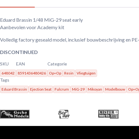
Eduard Brassin 1/48 MiG-29 seat early
Aanbevolen voor Academy kit
Volledig factory geseald model, inclusief bouwbeschrijving en PE
DISCONTINUED
SKU
EAN
Categorie
648042
8591436480426
Op=Op
Resin
Vliegtuigen
Tags
Eduard Brassin
Ejection Seat
Fulcrum
MiG-29
Mikoyan
Modelbouw
Op=O