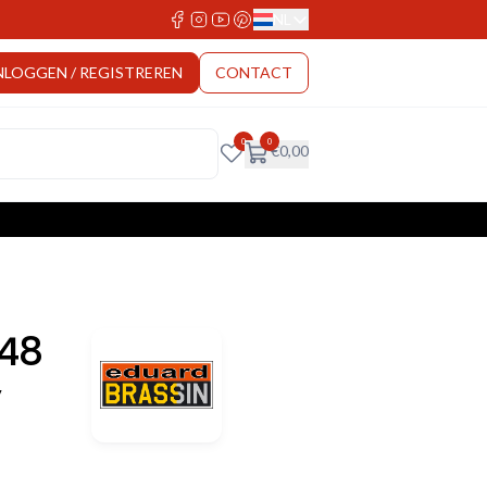
NL
Select Language
NLOGGEN / REGISTREREN
CONTACT
0
0
€
0,00
/48
y