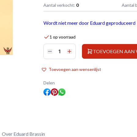
Aantal verkocht:
0
Aantal 
Wordt niet meer door Eduard geproduceerd
1 op voorraad
TOEVOEGEN AAN
Eduard
Brassin
1/48
MiG-
Toevoegen aan wensenlijst
29
seat
early
Delen
aantal
Over Eduard Brassin