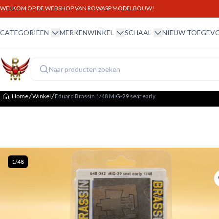
WELKOM OP DE WEBSHOP VAN ROWASP MODELBOUW!
winkel menu
winkel menu
schaal menu
CATEGORIEEN
MERKEN
WINKEL
SCHAAL
NIEUW TOEGEV
Home
Winkel
Eduard Brassin 1/48 MiG-29 seat early
1/48