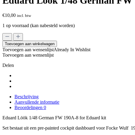
Eduard Löök 1/48 German FW 1
€
10,00
incl. btw
1 op voorraad (kan nabesteld worden)
Eduard
Löök
Toevoegen aan winkelwagen
1/48
Toevoegen aan wensenlijst
Already In Wishlist
German
Toevoegen aan wensenlijst
FW
190A-
Delen
8
for
Eduard
kit
aantal
Beschrijving
Aanvullende informatie
Beoordelingen
0
Eduard Löök 1/48 German FW 190A-8 for Eduard kit
Set bestaat uit een pre-painted cockpit dashboard voor Focke Wulf 19