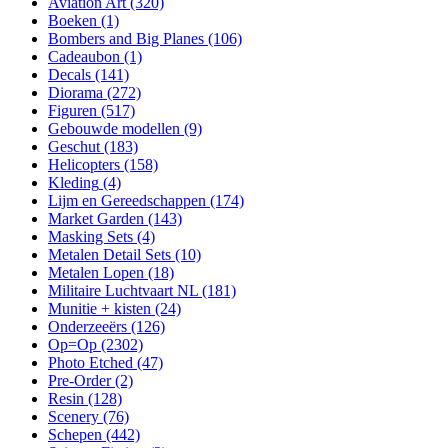
Aviation Art
(320)
Boeken
(1)
Bombers and Big Planes
(106)
Cadeaubon
(1)
Decals
(141)
Diorama
(272)
Figuren
(517)
Gebouwde modellen
(9)
Geschut
(183)
Helicopters
(158)
Kleding
(4)
Lijm en Gereedschappen
(174)
Market Garden
(143)
Masking Sets
(4)
Metalen Detail Sets
(10)
Metalen Lopen
(18)
Militaire Luchtvaart NL
(181)
Munitie + kisten
(24)
Onderzeeërs
(126)
Op=Op
(2302)
Photo Etched
(47)
Pre-Order
(2)
Resin
(128)
Scenery
(76)
Schepen
(442)