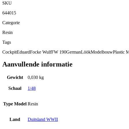
SKU
644015
Categorie
Resin
Tags
Cockpit
Eduard
Focke Wulf
FW 190
German
Löök
Modelbouw
Plastic
Aanvullende informatie
Gewicht
0,030 kg
Schaal
1/48
Type Model
Resin
Land
Duitsland WWII