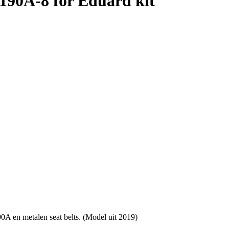
90A-8 for Eduard kit
0A en metalen seat belts. (Model uit 2019)