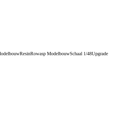
 Modelbouw
Resin
Rowasp Modelbouw
Schaal 1/48
Upgrade