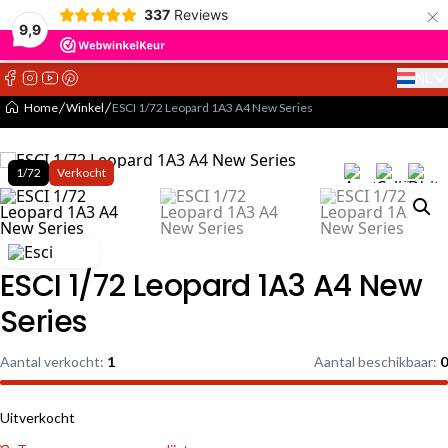
×
337
Reviews
9,9
NL
Select 
Home
Winkel
ESCI 1/72 Leopard 1A3 A4 New Series
1/72
Verkocht
ESCI 1/72 Leopard 1A3 A4 New
Series
Aantal verkocht:
1
Aantal beschikbaar:
0
Uitverkocht