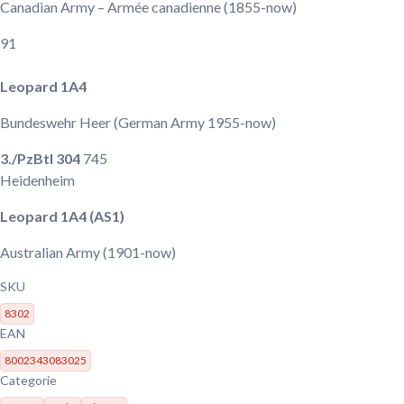
Canadian Army – Armée canadienne
(1855-now)
91
Leopard 1A4
Bundeswehr Heer
(German Army 1955-now)
3./PzBtl 304
745
Heidenheim
Leopard 1A4 (AS1)
Australian Army
(1901-now)
SKU
8302
EAN
8002343083025
Categorie