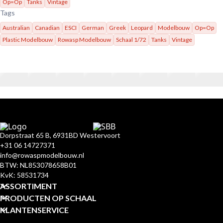
Op=Op
Tanks
Vintage
Tags
Australian
Canadian
ESCI
German
Greek
Leopard
Modelbouw
Op=Op
Plastic Modelbouw
Rowasp Modelbouw
Schaal 1/72
Tanks
Vintage
Dorpstraat 65 B, 6931BD Westervoort
+31 06 14727371
info@rowaspmodelbouw.nl
BTW: NL853078658B01
KvK: 58531734
ASSORTIMENT
PRODUCTEN OP SCHAAL
KLANTENSERVICE