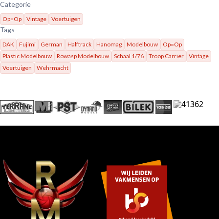
Categorie
Op=Op
Vintage
Voertuigen
Tags
DAK
Fujimi
German
Halftrack
Hanomag
Modelbouw
Op=Op
Plastic Modelbouw
Rowasp Modelbouw
Schaal 1/76
Troop Carrier
Vintage
Voertuigen
Wehrmacht