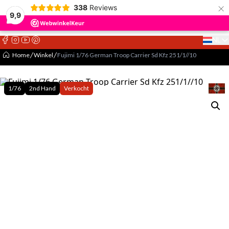
×
338
Reviews
9,9
NL
Select 
Home
Winkel
Fujimi 1/76 German Troop Carrier Sd Kfz 251/1//10
1/76
2nd Hand
Verkocht