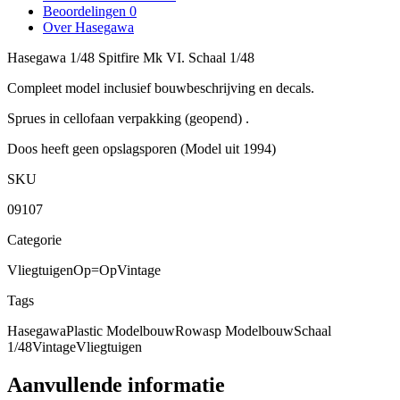
Beoordelingen
0
Over Hasegawa
Hasegawa 1/48 Spitfire Mk VI. Schaal 1/48
Compleet model inclusief bouwbeschrijving en decals.
Sprues in cellofaan verpakking (geopend) .
Doos heeft geen opslagsporen (Model uit 1994)
SKU
09107
Categorie
Vliegtuigen
Op=Op
Vintage
Tags
Hasegawa
Plastic Modelbouw
Rowasp Modelbouw
Schaal
1/48
Vintage
Vliegtuigen
Aanvullende informatie