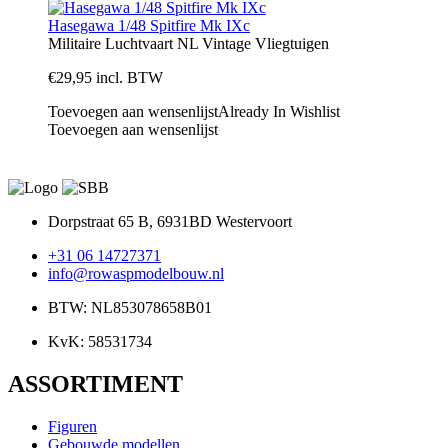
Hasegawa 1/48 Spitfire Mk IXc
Militaire Luchtvaart NL
Vintage
Vliegtuigen
€
29,95
incl. BTW
Toevoegen aan wensenlijst
Already In Wishlist
Toevoegen aan wensenlijst
Dorpstraat 65 B, 6931BD Westervoort
+31 06 14727371
info@rowaspmodelbouw.nl
BTW: NL853078658B01
KvK: 58531734
ASSORTIMENT
Figuren
Gebouwde modellen