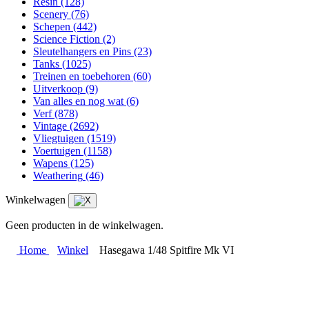
Resin
(128)
Scenery
(76)
Schepen
(442)
Science Fiction
(2)
Sleutelhangers en Pins
(23)
Tanks
(1025)
Treinen en toebehoren
(60)
Uitverkoop
(9)
Van alles en nog wat
(6)
Verf
(878)
Vintage
(2692)
Vliegtuigen
(1519)
Voertuigen
(1158)
Wapens
(125)
Weathering
(46)
Winkelwagen
Geen producten in de winkelwagen.
Home
Winkel
Hasegawa 1/48 Spitfire Mk VI