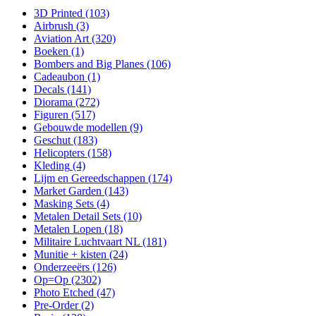
3D Printed
(103)
Airbrush
(3)
Aviation Art
(320)
Boeken
(1)
Bombers and Big Planes
(106)
Cadeaubon
(1)
Decals
(141)
Diorama
(272)
Figuren
(517)
Gebouwde modellen
(9)
Geschut
(183)
Helicopters
(158)
Kleding
(4)
Lijm en Gereedschappen
(174)
Market Garden
(143)
Masking Sets
(4)
Metalen Detail Sets
(10)
Metalen Lopen
(18)
Militaire Luchtvaart NL
(181)
Munitie + kisten
(24)
Onderzeeërs
(126)
Op=Op
(2302)
Photo Etched
(47)
Pre-Order
(2)