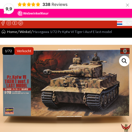
×
338
Reviews
9,9
NL
Select 
Home
Winkel
Hasegawa 1/72 Pz Kpfw VI Tiger I Ausf E last model
1/72
Verkocht