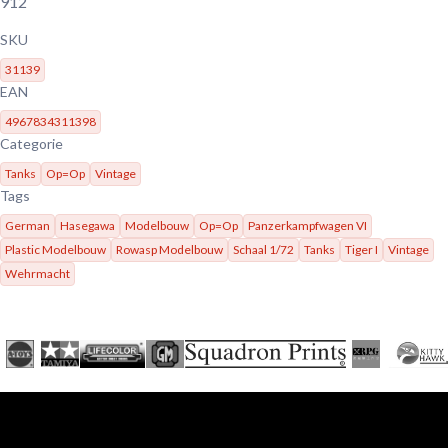
912
SKU
31139
EAN
4967834311398
Categorie
Tanks
Op=Op
Vintage
Tags
German
Hasegawa
Modelbouw
Op=Op
Panzerkampfwagen VI
Plastic Modelbouw
Rowasp Modelbouw
Schaal 1/72
Tanks
Tiger I
Vintage
Wehrmacht