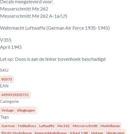
Decals meegeleverd voor:
Messerschmitt Me 262
Messerschmitt Me 262 A-1a/U5
Wehrmacht Luftwaffe
(German Air Force 1935-1945)
V355
April 1945
Let op: Doos is aan de linker bovenhoek beschadigd
SKU
80373
EAN
6939319203731
Categorie
Vintage
Vliegtuigen
Tags
German
HobbyBoss
Luftwaffe
Me 262
Messerschmitt
Modelbouw
Plastic Modelbouw
Rowasp Modelbouw
Schaal 1/48
Vintage
Vliegtuigen