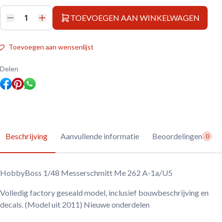
TOEVOEGEN AAN WINKELWAGEN
HobbyBoss
1/48
Messerschmitt
Me
Toevoegen aan wensenlijst
262
A-
1a/U5
Delen
aantal
Beschrijving
Aanvullende informatie
Beoordelingen
0
HobbyBoss 1/48 Messerschmitt Me 262 A-1a/U5
Volledig factory geseald model, inclusief bouwbeschrijving en
decals. (Model uit 2011) Nieuwe onderdelen