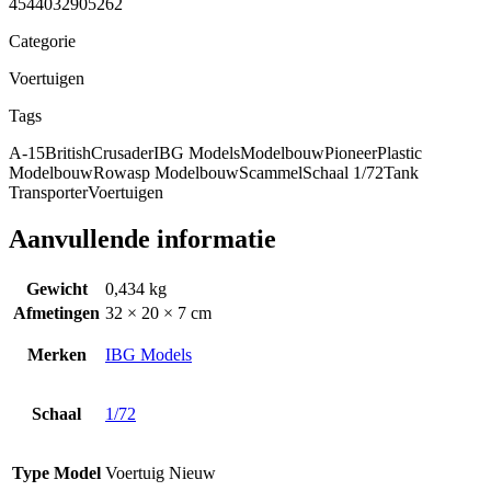
4544032905262
Categorie
Voertuigen
Tags
A-15
British
Crusader
IBG Models
Modelbouw
Pioneer
Plastic
Modelbouw
Rowasp Modelbouw
Scammel
Schaal 1/72
Tank
Transporter
Voertuigen
Aanvullende informatie
Gewicht
0,434 kg
Afmetingen
32 × 20 × 7 cm
Merken
IBG Models
Schaal
1/72
Type Model
Voertuig Nieuw