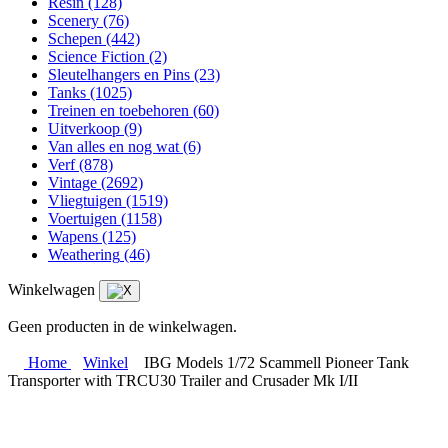
Resin
(128)
Scenery
(76)
Schepen
(442)
Science Fiction
(2)
Sleutelhangers en Pins
(23)
Tanks
(1025)
Treinen en toebehoren
(60)
Uitverkoop
(9)
Van alles en nog wat
(6)
Verf
(878)
Vintage
(2692)
Vliegtuigen
(1519)
Voertuigen
(1158)
Wapens
(125)
Weathering
(46)
Winkelwagen
Geen producten in de winkelwagen.
Home
Winkel
IBG Models 1/72 Scammell Pioneer Tank
Transporter with TRCU30 Trailer and Crusader Mk I/II