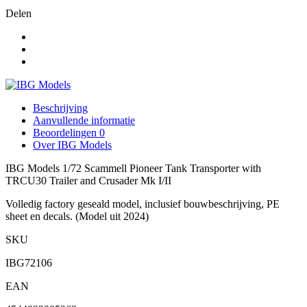
Tank
Delen
Transporter
with
TRCU30
Trailer
and
Crusader
Mk
I/II
Beschrijving
aantal
Aanvullende informatie
Beoordelingen
0
Over IBG Models
IBG Models 1/72 Scammell Pioneer Tank Transporter with
TRCU30 Trailer and Crusader Mk I/II
Volledig factory geseald model, inclusief bouwbeschrijving, PE
sheet en decals. (Model uit 2024)
SKU
IBG72106
EAN