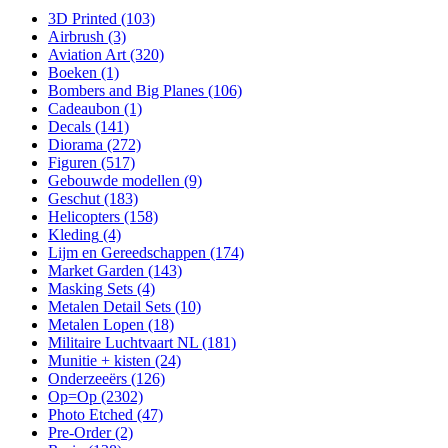
3D Printed
(103)
Airbrush
(3)
Aviation Art
(320)
Boeken
(1)
Bombers and Big Planes
(106)
Cadeaubon
(1)
Decals
(141)
Diorama
(272)
Figuren
(517)
Gebouwde modellen
(9)
Geschut
(183)
Helicopters
(158)
Kleding
(4)
Lijm en Gereedschappen
(174)
Market Garden
(143)
Masking Sets
(4)
Metalen Detail Sets
(10)
Metalen Lopen
(18)
Militaire Luchtvaart NL
(181)
Munitie + kisten
(24)
Onderzeeërs
(126)
Op=Op
(2302)
Photo Etched
(47)
Pre-Order
(2)