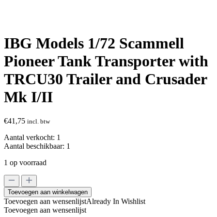
IBG Models 1/72 Scammell
Pioneer Tank Transporter with
TRCU30 Trailer and Crusader
Mk I/II
€
41,75
incl. btw
Aantal verkocht:
1
Aantal beschikbaar:
1
1 op voorraad
IBG
Models
Toevoegen aan winkelwagen
1/72
Toevoegen aan wensenlijst
Already In Wishlist
Scammell
Toevoegen aan wensenlijst
Pioneer