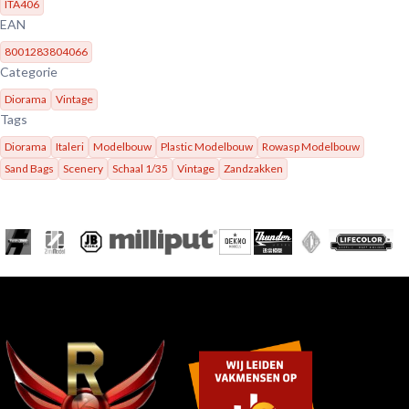
ITA406
EAN
8001283804066
Categorie
Diorama
Vintage
Tags
Diorama
Italeri
Modelbouw
Plastic Modelbouw
Rowasp Modelbouw
Sand Bags
Scenery
Schaal 1/35
Vintage
Zandzakken