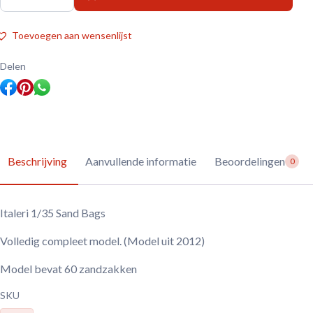
1/35
Sand
Bags
Toevoegen aan wensenlijst
aantal
Delen
Beschrijving
Aanvullende informatie
Beoordelingen
0
Italeri 1/35 Sand Bags
Volledig compleet model. (Model uit 2012)
Model bevat 60 zandzakken
SKU