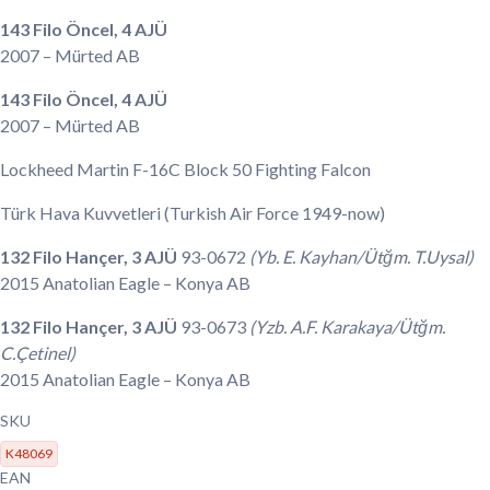
143 Filo Öncel, 4 AJÜ
2007
– Mürted AB
143 Filo Öncel, 4 AJÜ
2007
– Mürted AB
Lockheed Martin F-16C Block 50 Fighting Falcon
Türk Hava Kuvvetleri
(Turkish Air Force 1949-now)
132 Filo Hançer, 3 AJÜ
93-0672
(Yb. E. Kayhan/Ütğm. T.Uysal)
2015
Anatolian Eagle – Konya AB
132 Filo Hançer, 3 AJÜ
93-0673
(Yzb. A.F. Karakaya/Ütğm.
C.Çetinel)
2015
Anatolian Eagle – Konya AB
SKU
K48069
EAN