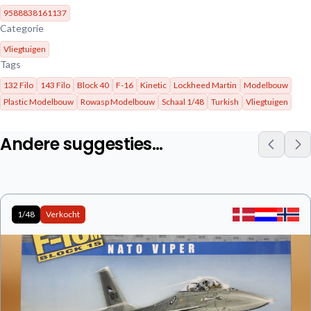
9588838161137
Categorie
Vliegtuigen
Tags
132 Filo
143 Filo
Block 40
F-16
Kinetic
Lockheed Martin
Modelbouw
Plastic Modelbouw
Rowasp Modelbouw
Schaal 1/48
Turkish
Vliegtuigen
Andere suggesties…
1/48
Verkocht