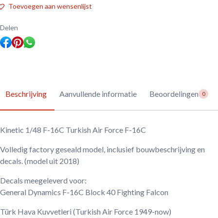
16C
Toevoegen aan wensenlijst
Turkish
Air
Force
Delen
F-
16C
aantal
Beschrijving
Aanvullende informatie
Beoordelingen
0
Kinetic 1/48 F-16C Turkish Air Force F-16C
Volledig factory geseald model, inclusief bouwbeschrijving en
decals. (model uit 2018)
Decals meegeleverd voor:
General Dynamics F-16C Block 40 Fighting Falcon
Türk Hava Kuvvetleri
(Turkish Air Force 1949-now)