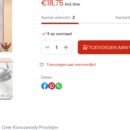
€
18,75
incl. btw
Aantal verkocht:
2
Aantal 
4 op voorraad
TOEVOEGEN AAN
Kovozávody
Prostějov
1/72
Hawker
Toevoegen aan wensenlijst
Tempest
Mk
V
Delen
At
war
aantal
Over Kovozavody Prostejov