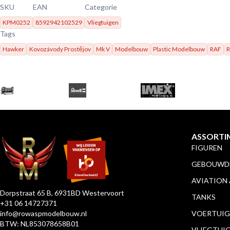
SKU
EAN
Categorie
KPM0252
8592942102529
Vliegtuigen
Tags
Hawker
Kovozávody Prostějov
Mk V
Modelbouw
Plastic Modelbouw
RAF
R
ASSORTI
FIGUREN
GEBOUWDE
AVIATION
Dorpstraat 65 B, 6931BD Westervoort
TANKS
+31 06 14727371
info@rowaspmodelbouw.nl
VOERTUIG
BTW: NL853078658B01
VLIEGTUI