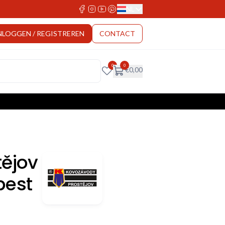
NL
Select Language
NLOGGEN / REGISTREREN
CONTACT
0
0
€
0,00
ějov
pest