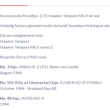
Kovozávody Prostějov 1/72 Hawker Tempest Mk V At war
Volledig factory geseald model, inclusief bouwbeschrijving en de
Decals meegeleverd voor:
Hawker Tempest
Hawker Tempest Mk.V series 2
Royal Air Force
(1918-now)
No. 3 Sqn.
JN862/JF-Z
(F/Lt. Remy van Lierde)
August 1944
No. 501 (City of Gloucester) Sqn.
EJ558/R-SD
(F/O Miller)
October 1944
– Bradwell Bay AB
No. 80 Sqn.
JN705/W2-X
1944