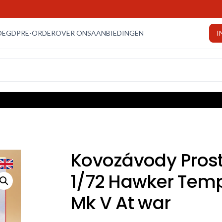
OEGD
PRE-ORDER
OVER ONS
AANBIEDINGEN
I
Kovozávody Prost
1/72 Hawker Tem
Mk V At war