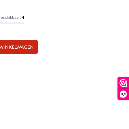
beschikbaar:
4
 WINKELWAGEN
9,9