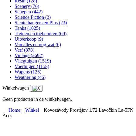
Resin
(128)
Scenery
(76)
Schepen
(442)
Science Fiction
(2)
Sleutelhangers en Pins
(23)
Tanks
(1025)
Treinen en toebehoren
(60)
Uitverkoop
(9)
Van alles en nog wat
(6)
Verf
(878)
Vintage
(2692)
Vliegtuigen
(1519)
Voertuigen
(1158)
Wapens
(125)
Weathering
(46)
Winkelwagen
Geen producten in de winkelwagen.
Home
Winkel
Kovozávody Prostějov 1/72 Lavočkin La-5FN
Aces