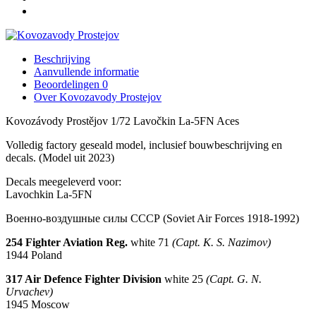
Beschrijving
Aanvullende informatie
Beoordelingen
0
Over Kovozavody Prostejov
Kovozávody Prostějov 1/72 Lavočkin La-5FN Aces
Volledig factory geseald model, inclusief bouwbeschrijving en
decals. (Model uit 2023)
Decals meegeleverd voor:
Lavochkin La-5FN
Военно-воздушные силы СССР
(Soviet Air Forces 1918-1992)
254 Fighter Aviation Reg.
white 71
(Capt. K. S. Nazimov)
1944
Poland
317 Air Defence Fighter Division
white 25
(Capt. G. N.
Urvachev)
1945
Moscow