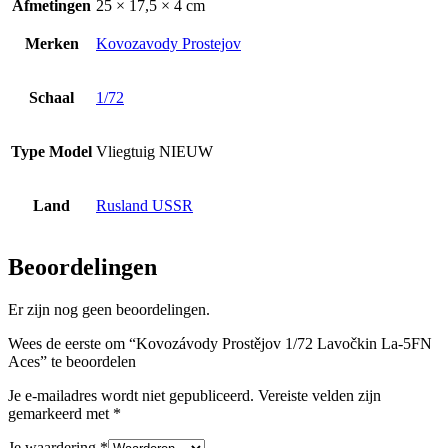
Afmetingen
25 × 17,5 × 4 cm
Merken
Kovozavody Prostejov
Schaal
1/72
Type Model
Vliegtuig NIEUW
Land
Rusland USSR
Beoordelingen
Er zijn nog geen beoordelingen.
Wees de eerste om “Kovozávody Prostějov 1/72 Lavočkin La-5FN
Aces” te beoordelen
Je e-mailadres wordt niet gepubliceerd.
Vereiste velden zijn
gemarkeerd met
*
Je waardering
*