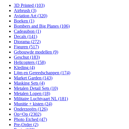
3D Printed
(103)
Airbrush
(3)
Aviation Art
(320)
Boeken
(1)
Bombers and Big Planes
(106)
Cadeaubon
(1)
Decals
(141)
Diorama
(272)
Figuren
(517)
Gebouwde modellen
(9)
Geschut
(183)
Helicopters
(158)
Kleding
(4)
Lijm en Gereedschappen
(174)
Market Garden
(143)
Masking Sets
(4)
Metalen Detail Sets
(10)
Metalen Lopen
(18)
Militaire Luchtvaart NL
(181)
Munitie + kisten
(24)
Onderzeeërs
(126)
Op=Op
(2302)
Photo Etched
(47)
Pre-Order
(2)