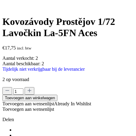
Kovozávody Prostějov 1/72
Lavočkin La-5FN Aces
€
17,75
incl. btw
Aantal verkocht:
2
Aantal beschikbaar:
2
Tijdelijk niet verkrijgbaar bij de leverancier
2 op voorraad
Kovozávody
Prostějov
Toevoegen aan winkelwagen
1/72
Toevoegen aan wensenlijst
Already In Wishlist
Lavočkin
Toevoegen aan wensenlijst
La-
5FN
Delen
Aces
aantal