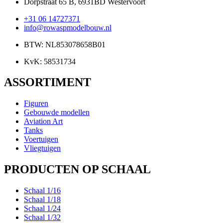
Dorpstraat 65 B, 6931BD Westervoort
+31 06 14727371
info@rowaspmodelbouw.nl
BTW: NL853078658B01
KvK: 58531734
ASSORTIMENT
Figuren
Gebouwde modellen
Aviation Art
Tanks
Voertuigen
Vliegtuigen
PRODUCTEN OP SCHAAL
Schaal 1/16
Schaal 1/18
Schaal 1/24
Schaal 1/32