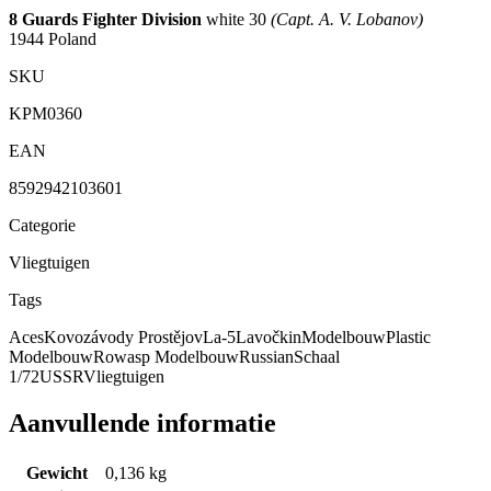
8 Guards Fighter Division
white 30
(Capt. A. V. Lobanov)
1944
Poland
SKU
KPM0360
EAN
8592942103601
Categorie
Vliegtuigen
Tags
Aces
Kovozávody Prostějov
La-5
Lavočkin
Modelbouw
Plastic
Modelbouw
Rowasp Modelbouw
Russian
Schaal
1/72
USSR
Vliegtuigen
Aanvullende informatie
Gewicht
0,136 kg