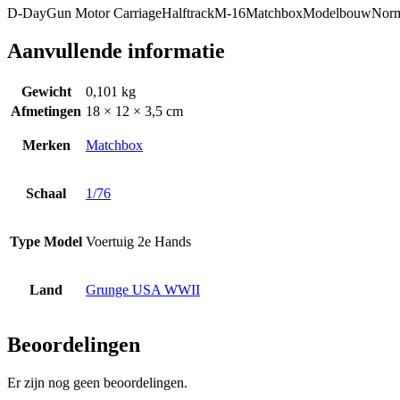
D-Day
Gun Motor Carriage
Halftrack
M-16
Matchbox
Modelbouw
Nor
Aanvullende informatie
Gewicht
0,101 kg
Afmetingen
18 × 12 × 3,5 cm
Merken
Matchbox
Schaal
1/76
Type Model
Voertuig 2e Hands
Land
Grunge USA WWII
Beoordelingen
Er zijn nog geen beoordelingen.