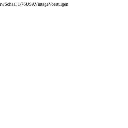
uw
Schaal 1/76
USA
Vintage
Voertuigen