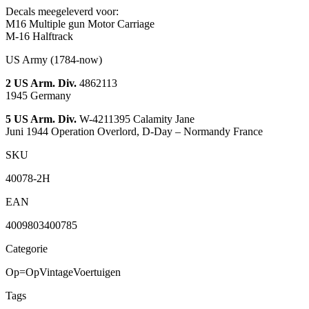
Decals meegeleverd voor:
M16 Multiple gun Motor Carriage
M-16 Halftrack
US Army
(1784-now)
2 US Arm. Div.
4862113
1945
Germany
5 US Arm. Div.
W-4211395
Calamity Jane
Juni 1944
Operation Overlord, D-Day – Normandy France
SKU
40078-2H
EAN
4009803400785
Categorie
Op=Op
Vintage
Voertuigen
Tags