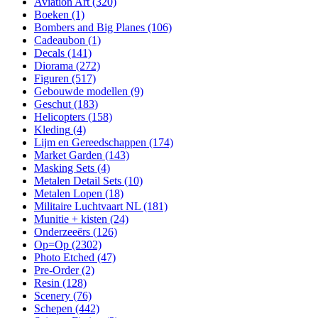
Aviation Art
(320)
Boeken
(1)
Bombers and Big Planes
(106)
Cadeaubon
(1)
Decals
(141)
Diorama
(272)
Figuren
(517)
Gebouwde modellen
(9)
Geschut
(183)
Helicopters
(158)
Kleding
(4)
Lijm en Gereedschappen
(174)
Market Garden
(143)
Masking Sets
(4)
Metalen Detail Sets
(10)
Metalen Lopen
(18)
Militaire Luchtvaart NL
(181)
Munitie + kisten
(24)
Onderzeeërs
(126)
Op=Op
(2302)
Photo Etched
(47)
Pre-Order
(2)
Resin
(128)
Scenery
(76)
Schepen
(442)