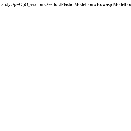
mandy
Op=Op
Operation Overlord
Plastic Modelbouw
Rowasp Modelbo