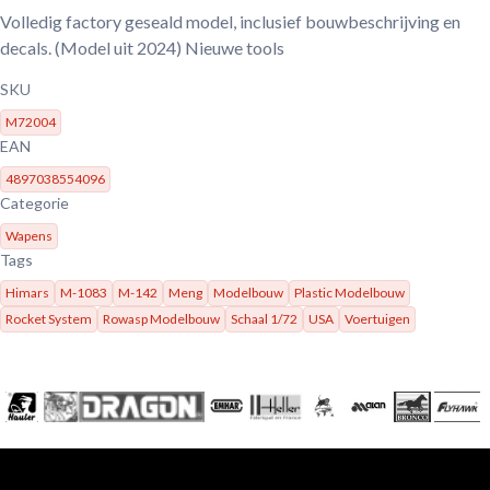
Volledig factory geseald model, inclusief bouwbeschrijving en
decals. (Model uit 2024) Nieuwe tools
SKU
M72004
EAN
4897038554096
Categorie
Wapens
Tags
Himars
M-1083
M-142
Meng
Modelbouw
Plastic Modelbouw
Rocket System
Rowasp Modelbouw
Schaal 1/72
USA
Voertuigen