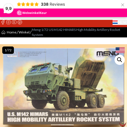
×
338
Reviews
9,9
NL
Select 
Meng 1/72 US M142 HIMARS High Mobility Artillery Rocket
Home
Winkel
System
1/72