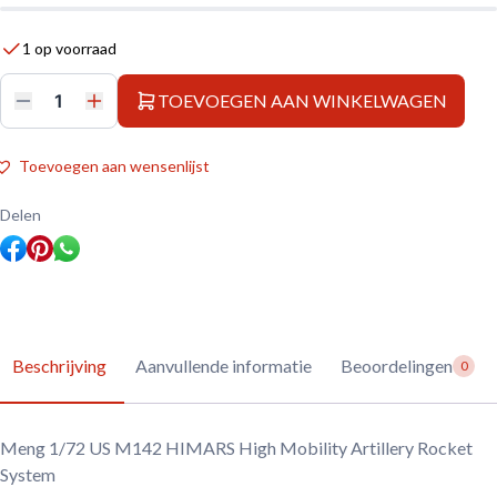
1 op voorraad
TOEVOEGEN AAN WINKELWAGEN
Meng
1/72
US
M142
Toevoegen aan wensenlijst
HIMARS
High
Mobility
Delen
Artillery
Rocket
System
aantal
Beschrijving
Aanvullende informatie
Beoordelingen
0
Meng 1/72 US M142 HIMARS High Mobility Artillery Rocket
System