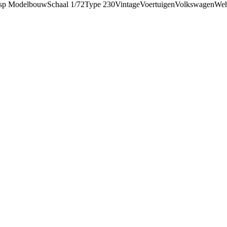
sp Modelbouw
Schaal 1/72
Type 230
Vintage
Voertuigen
Volkswagen
Weh