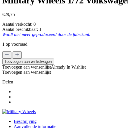
Military Wheels 1/72 Volkswagen
€
29,75
Aantal verkocht:
0
Aantal beschikbaar:
1
Wordt niet meer geproduceerd door de fabrikant.
1 op voorraad
Military
Wheels
Toevoegen aan winkelwagen
1/72
Toevoegen aan wensenlijst
Already In Wishlist
Volkswagen
Toevoegen aan wensenlijst
type
230/3
Delen
with
gas
generator
aantal
Beschrijving
Aanvullende informatie