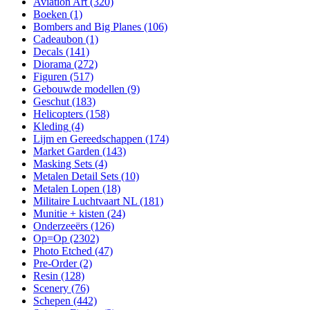
Aviation Art
(320)
Boeken
(1)
Bombers and Big Planes
(106)
Cadeaubon
(1)
Decals
(141)
Diorama
(272)
Figuren
(517)
Gebouwde modellen
(9)
Geschut
(183)
Helicopters
(158)
Kleding
(4)
Lijm en Gereedschappen
(174)
Market Garden
(143)
Masking Sets
(4)
Metalen Detail Sets
(10)
Metalen Lopen
(18)
Militaire Luchtvaart NL
(181)
Munitie + kisten
(24)
Onderzeeërs
(126)
Op=Op
(2302)
Photo Etched
(47)
Pre-Order
(2)
Resin
(128)
Scenery
(76)
Schepen
(442)