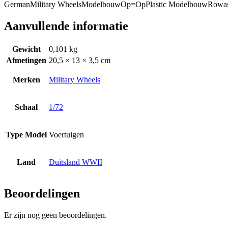
German
Military Wheels
Modelbouw
Op=Op
Plastic Modelbouw
Rowa
Aanvullende informatie
Gewicht
0,101 kg
Afmetingen
20,5 × 13 × 3,5 cm
Merken
Military Wheels
Schaal
1/72
Type Model
Voertuigen
Land
Duitsland WWII
Beoordelingen
Er zijn nog geen beoordelingen.