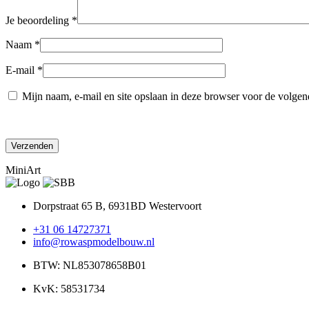
Je beoordeling
*
Naam
*
E-mail
*
Mijn naam, e-mail en site opslaan in deze browser voor de volgend
MiniArt
Dorpstraat 65 B, 6931BD Westervoort
+31 06 14727371
info@rowaspmodelbouw.nl
BTW: NL853078658B01
KvK: 58531734