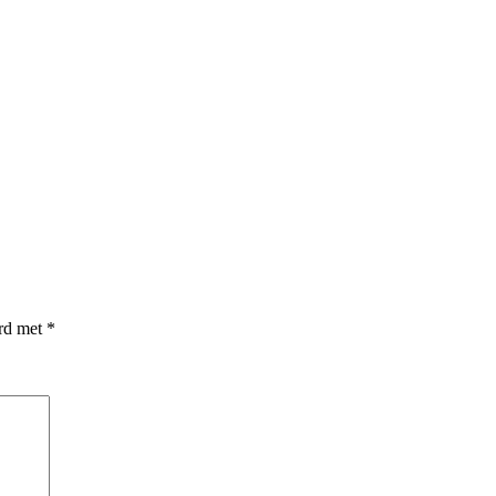
erd met
*