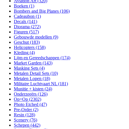
Aviation Art
(320)
Boeken
(1)
Bombers and Big Planes
(106)
Cadeaubon
(1)
Decals
(141)
Diorama
(272)
Figuren
(517)
Gebouwde modellen
(9)
Geschut
(183)
Helicopters
(158)
Kleding
(4)
Lijm en Gereedschappen
(174)
Market Garden
(143)
Masking Sets
(4)
Metalen Detail Sets
(10)
Metalen Lopen
(18)
Militaire Luchtvaart NL
(181)
Munitie + kisten
(24)
Onderzeeërs
(126)
Op=Op
(2302)
Photo Etched
(47)
Pre-Order
(2)
Resin
(128)
Scenery
(76)
Schepen
(442)