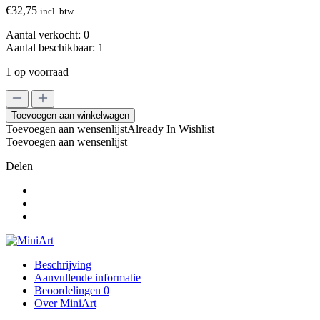
€
32,75
incl. btw
Aantal verkocht:
0
Aantal beschikbaar:
1
1 op voorraad
MiniArt
1/35
Toevoegen aan winkelwagen
Railway
Toevoegen aan wensenlijst
Already In Wishlist
Crossing
Toevoegen aan wensenlijst
aantal
Delen
Beschrijving
Aanvullende informatie
Beoordelingen
0
Over MiniArt