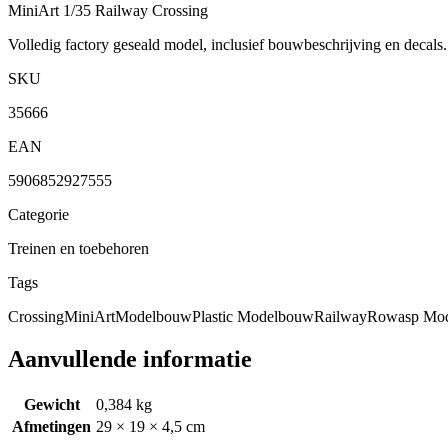
MiniArt 1/35 Railway Crossing
Volledig factory geseald model, inclusief bouwbeschrijving en decal
SKU
35666
EAN
5906852927555
Categorie
Treinen en toebehoren
Tags
Crossing
MiniArt
Modelbouw
Plastic Modelbouw
Railway
Rowasp Mo
Aanvullende informatie
Gewicht
0,384 kg
Afmetingen
29 × 19 × 4,5 cm