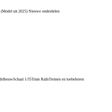
s. (Model uit 2025) Nieuwe onderdelen
delbouw
Schaal 1/35
Train Rails
Treinen en toebehoren