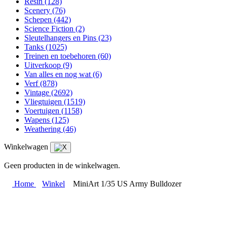
Resin
(128)
Scenery
(76)
Schepen
(442)
Science Fiction
(2)
Sleutelhangers en Pins
(23)
Tanks
(1025)
Treinen en toebehoren
(60)
Uitverkoop
(9)
Van alles en nog wat
(6)
Verf
(878)
Vintage
(2692)
Vliegtuigen
(1519)
Voertuigen
(1158)
Wapens
(125)
Weathering
(46)
Winkelwagen
Geen producten in de winkelwagen.
Home
Winkel
MiniArt 1/35 US Army Bulldozer