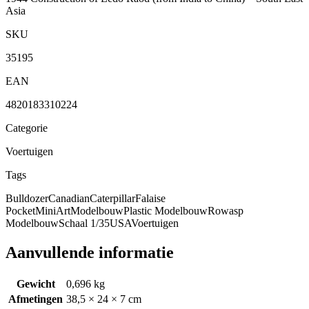
Asia
SKU
35195
EAN
4820183310224
Categorie
Voertuigen
Tags
Bulldozer
Canadian
Caterpillar
Falaise
Pocket
MiniArt
Modelbouw
Plastic Modelbouw
Rowasp
Modelbouw
Schaal 1/35
USA
Voertuigen
Aanvullende informatie
Gewicht
0,696 kg
Afmetingen
38,5 × 24 × 7 cm