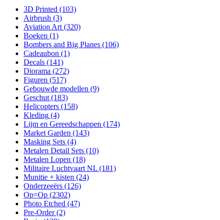
3D Printed
(103)
Airbrush
(3)
Aviation Art
(320)
Boeken
(1)
Bombers and Big Planes
(106)
Cadeaubon
(1)
Decals
(141)
Diorama
(272)
Figuren
(517)
Gebouwde modellen
(9)
Geschut
(183)
Helicopters
(158)
Kleding
(4)
Lijm en Gereedschappen
(174)
Market Garden
(143)
Masking Sets
(4)
Metalen Detail Sets
(10)
Metalen Lopen
(18)
Militaire Luchtvaart NL
(181)
Munitie + kisten
(24)
Onderzeeërs
(126)
Op=Op
(2302)
Photo Etched
(47)
Pre-Order
(2)