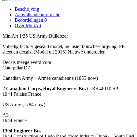
Beschrijving
Aanvullende informatie
Beoordelingen
0
Over MiniArt
MiniArt 1/35 US Army Bulldozer
Volledig factory geseald model, inclusief bouwbeschrijving, PE
sheet en decals. (Model uit 2015) Nieuwe onderdelen
Decals meegeleverd voor:
Caterpillar D7
Canadian Army – Armée canadienne
(1855-now)
2 Canadian Corps, Royal Engineers Bn.
C-RS 46110 SP
1944
Falaise France
US Army
(1784-now)
A3
1944
France
1304 Engineer Bn.
1944
Construction of Ledo Raod (from India to China) – South East