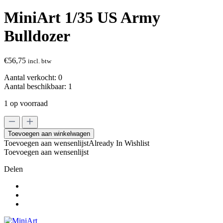
MiniArt 1/35 US Army
Bulldozer
€
56,75
incl. btw
Aantal verkocht:
0
Aantal beschikbaar:
1
1 op voorraad
MiniArt
1/35
Toevoegen aan winkelwagen
US
Toevoegen aan wensenlijst
Already In Wishlist
Army
Toevoegen aan wensenlijst
Bulldozer
aantal
Delen