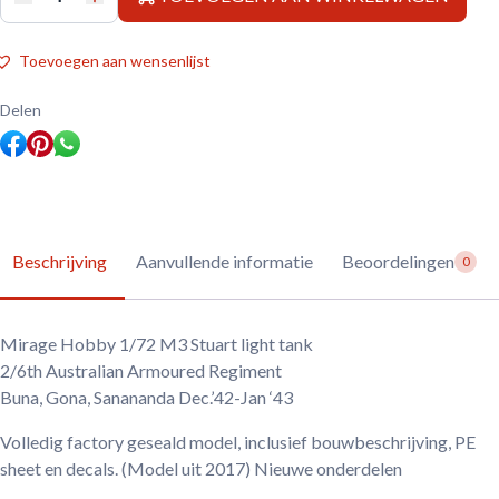
Mirage
Hobby
1/72
M3
Toevoegen aan wensenlijst
Stuart
light
tank
Delen
aantal
Beschrijving
Aanvullende informatie
Beoordelingen
0
Mirage Hobby 1/72 M3 Stuart light tank
2/6th Australian Armoured Regiment
Buna, Gona, Sanananda Dec.’42-Jan ‘43
Volledig factory geseald model, inclusief bouwbeschrijving, PE
sheet en decals. (Model uit 2017) Nieuwe onderdelen