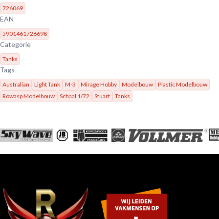
726069
EAN
5901461726698
Categorie
Tanks
Tags
Australian
Light Tank
M-3
Mirage Hobby
Modelbouw
Plastic Modelbouw
Rowasp Modelbouw
Schaal 1/72
Stuart
Tanks