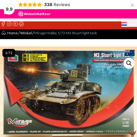
×
338
Reviews
9,9
NL
Select 
Home
Winkel
Mirage Hobby 1/72 M3 Stuart light tank
1/72