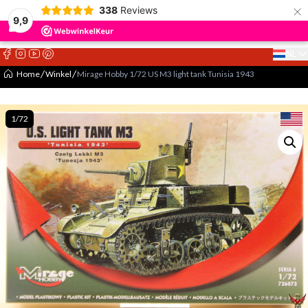
×
338
Reviews
9,9
NL
Select 
Home
Winkel
Mirage Hobby 1/72 US M3 light tank Tunisia 1943
1/72