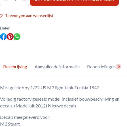
Mirage
Hobby
1/72
US
Toevoegen aan wensenlijst
M3
light
tank
Delen
Tunisia
1943
aantal
Beschrijving
Aanvullende informatie
Beoordelingen
0
Mirage Hobby 1/72 US M3 light tank Tunisia 1943
Volledig factory geseald model, inclusief bouwbeschrijving en
decals. (Model uit 2012) Nieuwe decals
Decals meegeleverd voor:
M3 Stuart