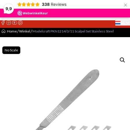
×
338
Reviews
9,9
NL
Select 
Home
Winkel
Modelcraft PKN1214/3/11 Scalpel Set Stainless Steel
No Scale