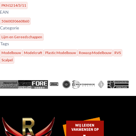
PKN1214/3/11
EAN
5060030660860
Categorie
Lijm en Gereedschappen
Tags
Modelbouw
Modelcraft
Plastic Modelbouw
Rowasp Modelbouw
RVS
Scalpel