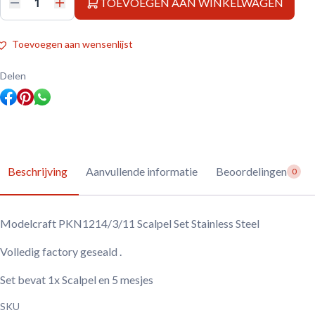
TOEVOEGEN AAN WINKELWAGEN
Modelcraft
PKN1214/3/11
Scalpel
Set
Toevoegen aan wensenlijst
Stainless
Steel
aantal
Delen
Beschrijving
Aanvullende informatie
Beoordelingen
0
Modelcraft PKN1214/3/11 Scalpel Set Stainless Steel
Volledig factory geseald .
Set bevat 1x Scalpel en 5 mesjes
SKU