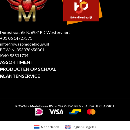
Dorpstraat 65 B, 6931BD Westervoort
+31 06 14727371
info@rowaspmodelbouw.nl
BTW: NL853078658B01
KvK: 58531734
ASSORTIMENT
PRODUCTEN OP SCHAAL
KLANTENSERVICE
ROWASP Modelbouw BV.
2024 ONTWERP & REALISATIE
CLASSICT
Nederlands
English
(
Engels
)